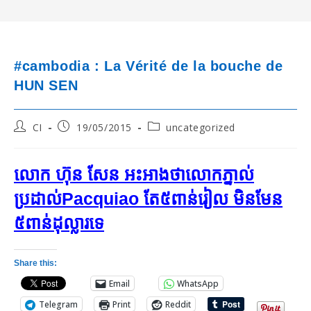
#cambodia : La Vérité de la bouche de
HUN SEN
Post
Post
Post
CI
19/05/2015
uncategorized
author:
published:
category:
លោក ហ៊ុន សែន អះអាង​ថាលោក​ភ្នាល់
ប្រដាល់Pacquiao តែ​៥ពាន់រៀល មិន​មែន​
៥ពាន់ដុល្លារទេ​
Share this:
Email
WhatsApp
Telegram
Print
Reddit