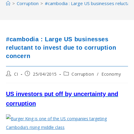
>
Corruption
>
#cambodia : Large US businesses reluctant 
#cambodia : Large US businesses
reluctant to invest due to corruption
concern
Post
Post
Post
CI
25/04/2015
Corruption
/
Economy
author:
published:
category:
US investors put off by uncertainty and
corruption