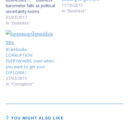
11/10/2015
barometer falls as political
In "Business"
uncertainty looms
Business confidence
02/03/2017
among companies
In "Business"
operating in Cambodia has
dropped to its lowest level
in years on the perceived
decline in political stability
#cambodia :
and anxiety over next
CORRUPTION
year’s general elections,
EVERYWHERE, even when
and will…
you want to get your
DIPLOMA !
27/02/2015
In "Corruption"
YOU MIGHT ALSO LIKE