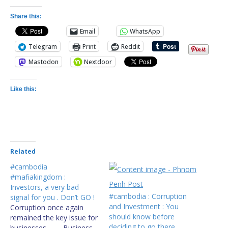
Share this:
Email
WhatsApp
Telegram
Print
Reddit
Mastodon
Nextdoor
Like this:
Related
#cambodia
#mafiakingdom :
Investors, a very bad
#cambodia : Corruption
signal for you . Don’t GO !
and Investment : You
Corruption once again
should know before
remained the key issue for
deciding to go there
businesses ... Business