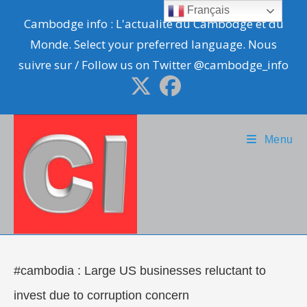
Skip
Français
Cambodge info : L'actualité du Cambodge et du
to
Monde. Select your preferred language. Nous
content
suivre sur / Follow us on Twitter @cambodge_info
Menu
#cambodia : Large US businesses reluctant to
invest due to corruption concern