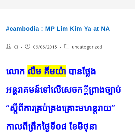
#cambodia : MP Lim Kim Ya at NA
Post
Post
Post
CI
09/06/2015
uncategorized
author:
published:
category:
លោក
លឹម គីមយ៉ា
បានថ្លែង
អន្តរាគមន៍ទៅលើសេចក
្ដីព្រាងច្បាប់
“ស្ដីពីការគ្រប់គ្រងគ្រោះមហ
ន្តរាយ”
កាលពីព្រឹកថ្ងៃទី០៨ ខែមិថុនា