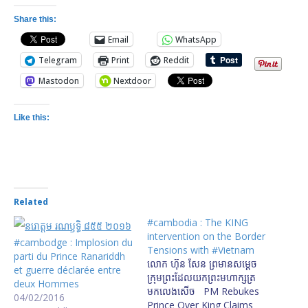
Share this:
Email
WhatsApp
Telegram
Print
Reddit
Mastodon
Nextdoor
Like this:
Related
#cambodia : The KING
intervention on the Border
#cambodge : Implosion du
Tensions with #Vietnam
parti du Prince Ranariddh
លោក ហ៊ុន សែន ព្រមាន​សម្ដេច​
et guerre déclarée entre
ក្រុមព្រះ​ដែល​យក​ព្រះមហាក្សត្រ​
deux Hommes
មក​លេង​សើច PM Rebukes
04/02/2016
Prince Over King Claims