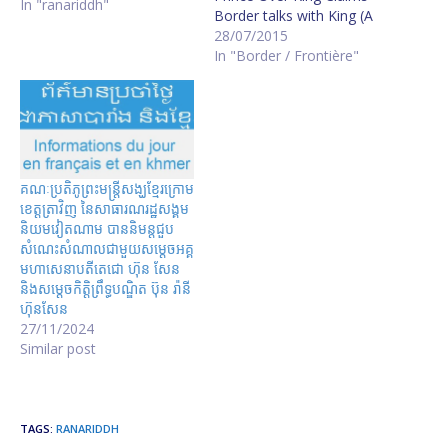
In "ranariddh"
Border talks with King (A
LIRE ABSOLUMENT) ព្រះ​
28/07/2015
បរមរាជវាំង​បដិសេធ​ព័ត៌មាន​ដែល​
In "Border / Frontière"
ថា​ព្រះមហាក្សត្រ​គ្រោង​ពិភាក្សា​ពី​
បញ្ហា​ព្រំដែន Palace denies
Ranariddh border talks
claim King to Hold
Border Meet, Prince Says
King Norodom Sihamoni
គណៈប្រតិភូព្រះមន្រ្តីសង្ឃខ្មែរក្រោម
has plans to call Prime
ខេត្តត្រាវិញ នៃសាធារណរដ្ឋសង្គម
Minister Hun Sen and
និយមវៀតណាម បាននិមន្តជួប
opposition leader Sam
សំណេះសំណាលជាមួយសម្តេចអគ្គ
Rainsy…
មហាសេនាបតីតេជោ ហ៊ុន សែន
និងសម្តេចកិត្តិព្រឹទ្ធបណ្ឌិត ប៊ុន រ៉ានី
ហ៊ុនសែន
27/11/2024
Similar post
TAGS
:
RANARIDDH