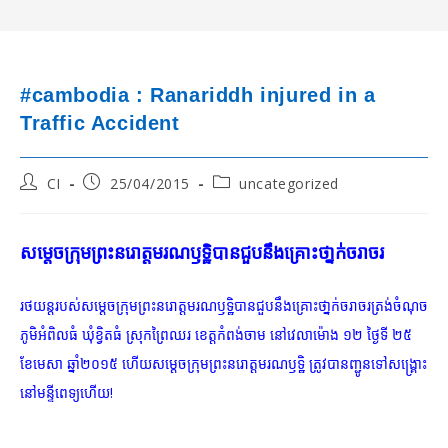
#cambodia : Ranariddh injured in a
Traffic Accident
Post
Post
Post
CI
25/04/2015
uncategorized
author:
published:
category:
សម្ដេចក្រុមព្រះនរោត្ដមរណឫទិ្ឋបានជួបនឹងគ្រោះថា្នក់ចរាចរ
រថយន្ដរបស់សម្ដេចក្រុមព្រះនរោត្ដមរណឫទិ្ឋបានជួបនឹងគ្រោះថា្នក់ចរាចរត្រង់ចំណុច
ភូមិអំពិលធំ ឃុំខ្វិតធំ ស្រុកព្រៃឈរ ខេត្តកំពង់ចាម នៅវេលាម៉ោង ១២ ថ្ងៃទី ២៥
ខែមេសា ឆ្នាំ២០១៥ ហើយសម្ដេចក្រុមព្រះនរោត្ដមរណឫទិ្ឋ ត្រូវបានញ្ជូនទៅសង្គ្រោះ
នៅមន្ទីពេទ្យហើយ!