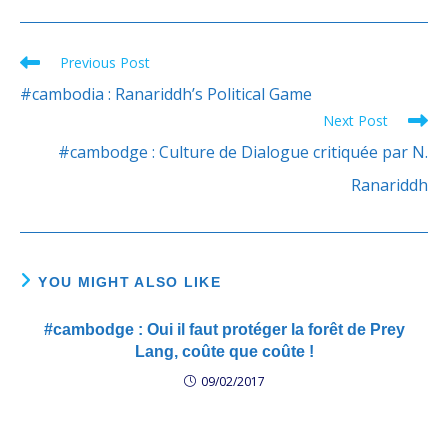
Previous Post
Read
more
#cambodia : Ranariddh’s Political Game
articles
Next Post
#cambodge : Culture de Dialogue critiquée par N.
Ranariddh
YOU MIGHT ALSO LIKE
#cambodge : Oui il faut protéger la forêt de Prey
Lang, coûte que coûte !
09/02/2017