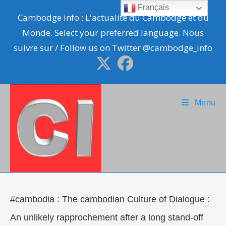
Skip
Français
Cambodge info : L'actualité du Cambodge et du
to
Monde. Select your preferred language. Nous
content
suivre sur / Follow us on Twitter @cambodge_info
Menu
#cambodia : The cambodian Culture of Dialogue :
An unlikely rapprochement after a long stand-off