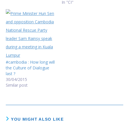
elections in 2013 and a
In "CI"
long stand-off between
the government and
opposition. This
agreement between the
ruling Cambodian People’s
Party (CPP) and the
opposition Cambodia
National Rescue Party
(CNRP), and the
subsequent…
#cambodia : How long will
the Culture of Dialogue
last ?
30/04/2015
Similar post
YOU MIGHT ALSO LIKE