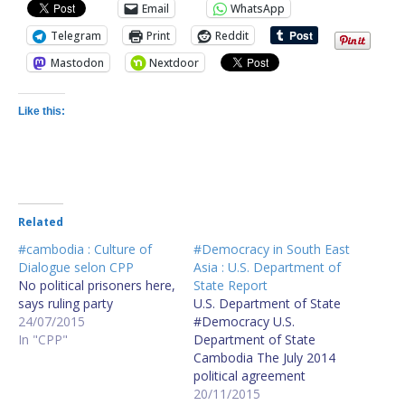
Email
WhatsApp
Telegram
Print
Reddit
Mastodon
Nextdoor
Like this:
Related
#cambodia : Culture of
#Democracy in South East
Dialogue selon CPP
Asia : U.S. Department of
No political prisoners here,
State Report
says ruling party
U.S. Department of State
24/07/2015
#Democracy U.S.
In "CPP"
Department of State
Cambodia The July 2014
political agreement
followed closely contested
20/11/2015