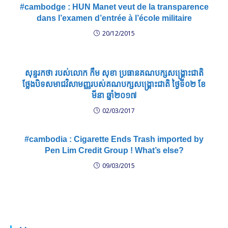
#cambodge : HUN Manet veut de la transparence
dans l’examen d’entrée à l’école militaire
20/12/2015
សុន្ទរកថា របស់លោក កឹម សុខា ប្រធានគណបក្សសង្គ្រោះជាតិ
ថ្លែងបិទសមាជវិសាមញ្ញរបស់គណបក្សសង្គ្រោះជាតិ ថ្ងៃទី០២ ខែ
មីនា ឆ្នាំ២០១៧
02/03/2017
#cambodia : Cigarette Ends Trash imported by
Pen Lim Credit Group ! What’s else?
09/03/2015