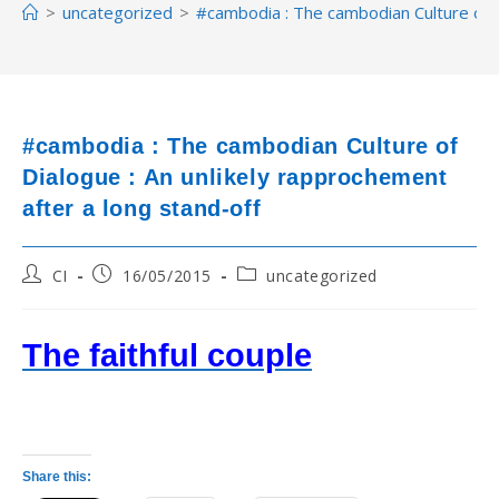
>
uncategorized
>
#cambodia : The cambodian Culture of D
#cambodia : The cambodian Culture of
Dialogue : An unlikely rapprochement
after a long stand-off
Post
Post
Post
CI
16/05/2015
uncategorized
author:
published:
category:
T
he faithful couple
Share this: