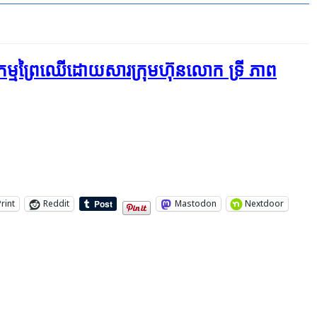
នាសកម្ម​ព្រៃឈើ​ដោយសារ​ក្រុមហ៊ុន​លោក ទ្រី ភាព
Print
Reddit
Mastodon
Nextdoor