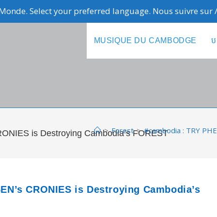
Monde. Select your preferred language. Nous suivre sur
MUSIQUE DU CAMBODGE
ប
>
Forest
>
#cambodia : TRY PHE
ONIES is Destroying Cambodia’s FOREST
EN’s CRONIES is Destroying Cambodia’s