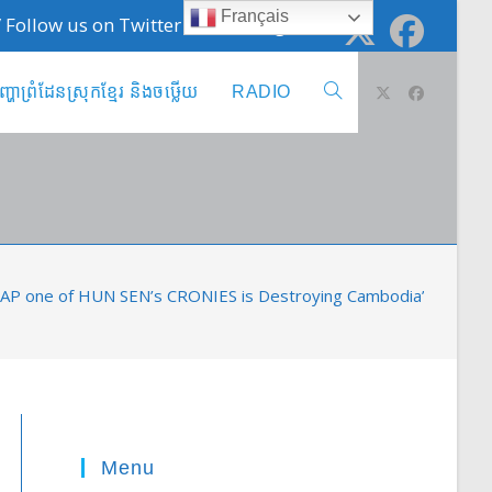
Français
 / Follow us on Twitter @cambodge_info
ញ្ហាព្រំដែនស្រុកខ្មែរ និងចឞ្លើយ
RADIO
Toggle
website
search
AP one of HUN SEN’s CRONIES is Destroying Cambodia’s FORE
Menu