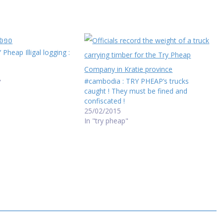
Pheap Illigal logging :
#cambodia : TRY PHEAP’s trucks
"
caught ! They must be fined and
confiscated !
25/02/2015
In "try pheap"