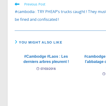
Previous Post
Read
more
#cambodia : TRY PHEAP’s trucks caught ! They mus
articles
be fined and confiscated !
YOU MIGHT ALSO LIKE
#Cambodge #Laos : Les
#cambodge :
derniers arbres pleurent !
l’abbatage d
07/03/2018