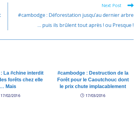
Next Post
t
#cambodge : Déforestation jusqu’au dernier arbre
… puis ils brûlent tout après ! ou Presque !
 La #chine interdit
#cambodge : Destruction de la
es forêts chez elle
Forêt pour le Caoutchouc dont
… Mais
le prix chute implacablement
17/02/2016
17/03/2016