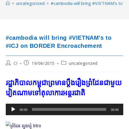
>
uncategorized
>
#cambodia will bring #VIETNAM’s to 
#cambodia will bring #VIETNAM’s to
#ICJ on BORDER Encroachement
Post
Post
Post
CI
19/06/2015
uncategorized
author:
published:
category:
រដ្ឋាភិបាល​កម្ពុជា​ព្រមាន​ប្ដឹង​រឿង​ព្រំដែន​ជាមួយ​
វៀតណាម​ទៅ​តុលាការ​អន្តរជាតិ
Audio
00:00
00:00
Player