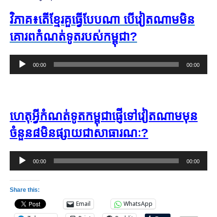
វិភាគ​៖​តើ​ខ្មែរ​គួ​ធ្វើបែបណា បើ​វៀតណាម​មិន​
គោរព​កំណត់​ទូត​របស់​កម្ពុជា​?
Audio
00:00
00:00
Player
ហេតុ​អ្វី​កំណត់​ទូត​កម្ពុជា​ផ្ញើ​ទៅ​វៀតណាម​មុន​
ចំនួន​៨​មិន​ផ្សាយ​ជា​សាធារណៈ​?​
Audio
00:00
00:00
Player
Share this:
Email
WhatsApp