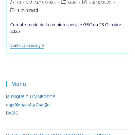
Post
Post
Post
Post
CI
23/10/2025
GBC
23/10/2025
author:
published:
category:
last
Reading
1 min read
modified:
time:
Compte-rendu de la réunion spéciale GBC du 23 Octobre
2025
Compte-
Continue Reading
Rendu
De
La
Réunion
Spéciale
GBC
Du
Menu
23
Octobre
2025
MUSIQUE DU CAMBODGE
បញ្ហាព្រំដែនស្រុកខ្មែរ និងចឞ្លើយ
RADIO