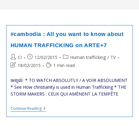
#cambodia : All you want to know about
HUMAN TRAFFICKING on ARTE+7
Post
Post
Post
CI
12/02/2015
Human trafficking
/
TV
author:
published:
category:
Post
Reading
18/02/2015
1 min read
last
time:
modified:
មេខ្យល់ * TO WATCH ABSOLUTLY / A VOIR ABSOLUMENT
* See How christianity is used in Human Trafficking * THE
STORM MAKERS : CEUX QUI AMÈNENT LA TEMPÊTE
#cambodia
Continue Reading
:
All
You
Want
To
Know