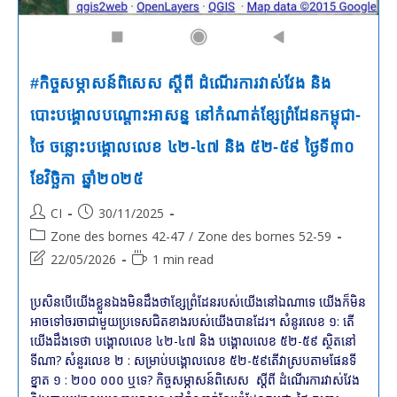
#កិច្ចសម្ភាសន៍ពិសេស ស្ដីពី ដំណើរការវាស់វែង និង
បោះបង្គោលបណ្ដោះអាសន្ន នៅកំណាត់ខ្សែព្រំដែនកម្ពុជា-
ថៃ ចន្លោះបង្គោលលេខ ៤២-៤៧ និង ៥២-៥៩ ថ្ងៃទី៣០
ខែវិច្ឆិកា ឆ្នាំ២០២៥
Post
Post
CI
30/11/2025
author:
published:
Post
Zone des bornes 42-47
/
Zone des bornes 52-59
category:
Post
Reading
22/05/2026
1 min read
last
time:
modified:
ប្រសិនបើយើងខ្លួនឯងមិនដឹងថាខ្សែព្រំដែនរបស់យើងនៅឯណាទេ យើងក៏មិន
អាចទៅចរចាជាមួយប្រទេសជិតខាងរបស់យើងបានដែរ។ សំនូរលេខ ១: តើ
យើងដឹងទេថា បង្គោលលេខ ៤២-៤៧ និង បង្គោលលេខ ៥២-៥៩ ស្ថិតនៅ
ទីណា? សំនួរលេខ ២ : សម្រាប់បង្គោលលេខ ៥២-៥៩តើវាស្រប​តាមផែនទី
ខ្នាត ១ : ២០០ ០០០ ឬទេ? កិច្ចសម្ភាសន៍ពិសេស ស្ដីពី ដំណើរការវាស់វែង