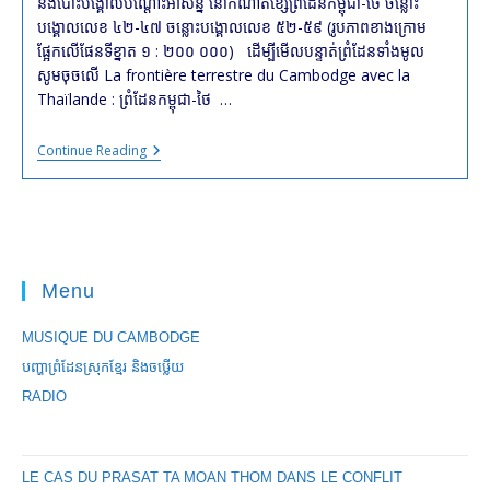
និងបោះបង្គោលបណ្ដោះអាសន្ន នៅកំណាត់ខ្សែព្រំដែនកម្ពុជា-ថៃ ចន្លោះ
បង្គោលលេខ ៤២-៤៧ ចន្លោះបង្គោលលេខ ៥២-៥៩ (រូបភាពខាងក្រោម
ផ្អែកលើផែនទីខ្នាត ១ : ២០០ ០០០) ដើម្បីមើលបន្ទាត់ព្រំដែនទាំងមូល
សូមចុចលើ La frontière terrestre du Cambodge avec la
Thaïlande : ព្រំដែន​កម្ពុជា-ថៃ …
#កិច្ច
Continue Reading
សម្ភាសន៍
ពិសេស
ស្ដីពី
ដំណើរ
ការ
វាស់
វែង
Menu
និង
បោះបង្គោល
បណ្ដោះអាសន្ន
MUSIQUE DU CAMBODGE
នៅ
កំណាត់
បញ្ហាព្រំដែនស្រុកខ្មែរ និងចឞ្លើយ
ខ្សែ
ព្រំដែន
RADIO
កម្ពុជា-
ថៃ
ចន្លោះ
បង្គោលលេខ
LE CAS DU PRASAT TA MOAN THOM DANS LE CONFLIT
៤២-៤៧