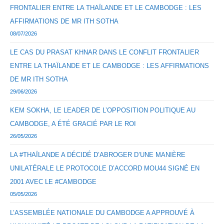
និង
FRONTALIER ENTRE LA THAÏLANDE ET LE CAMBODGE : LES
៥២-៥៩
ថ្ងៃទី៣០
AFFIRMATIONS DE MR ITH SOTHA
ខែវិច្ឆិកា
08/07/2026
ឆ្នាំ២០២៥
LE CAS DU PRASAT KHNAR DANS LE CONFLIT FRONTALIER
ENTRE LA THAÏLANDE ET LE CAMBODGE : LES AFFIRMATIONS
DE MR ITH SOTHA
29/06/2026
KEM SOKHA, LE LEADER DE L’OPPOSITION POLITIQUE AU
CAMBODGE, A ÉTÉ GRACIÉ PAR LE ROI
26/05/2026
LA #THAÏLANDE A DÉCIDÉ D’ABROGER D’UNE MANIÈRE
UNILATÉRALE LE PROTOCOLE D’ACCORD MOU44 SIGNÉ EN
2001 AVEC LE #CAMBODGE
05/05/2026
L’ASSEMBLÉE NATIONALE DU CAMBODGE A APPROUVÉ À