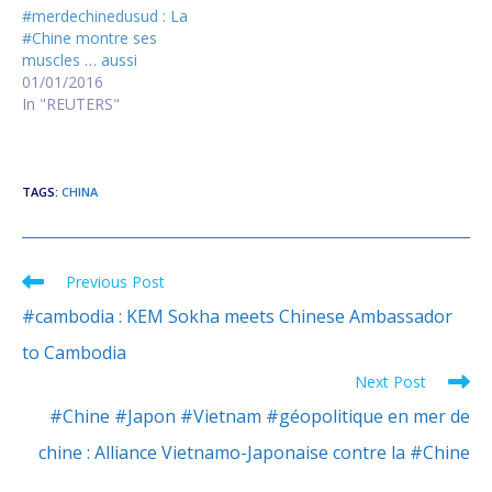
#merdechinedusud : La
#Chine montre ses
muscles … aussi
01/01/2016
In "REUTERS"
TAGS
:
CHINA
Previous Post
Read
more
#cambodia : KEM Sokha meets Chinese Ambassador
articles
to Cambodia
Next Post
#Chine #Japon #Vietnam #géopolitique en mer de
chine : Alliance Vietnamo-Japonaise contre la #Chine