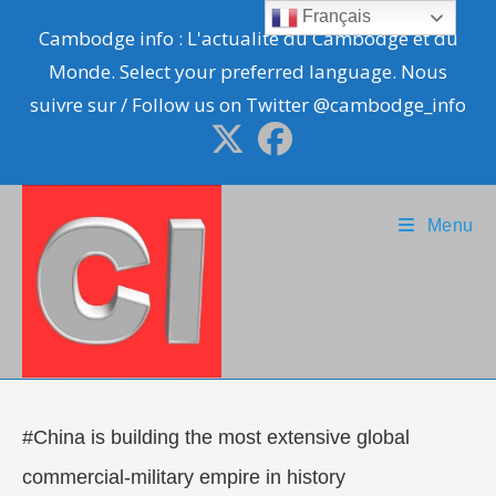
Skip
Français
Cambodge info : L'actualité du Cambodge et du
to
Monde. Select your preferred language. Nous
content
suivre sur / Follow us on Twitter @cambodge_info
Menu
#China is building the most extensive global
commercial-military empire in history