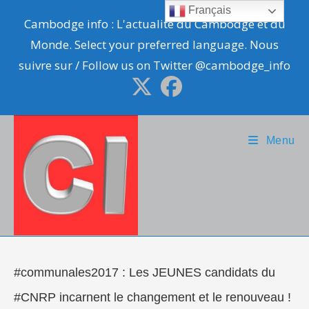
Skip
Français
Cambodge info : L'actualité du Cambodge et du
to
Monde. Select your preferred language. Nous
content
suivre sur / Follow us on Twitter @cambodge_info
Menu
#communales2017 : Les JEUNES candidats du
#CNRP incarnent le changement et le renouveau !