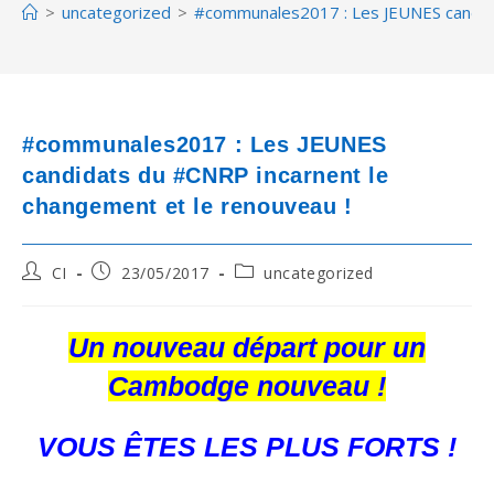
>
uncategorized
>
#communales2017 : Les JEUNES candida
#communales2017 : Les JEUNES
candidats du #CNRP incarnent le
changement et le renouveau !
Post
Post
Post
CI
23/05/2017
uncategorized
author:
published:
category:
Un nouveau départ pour un
Cambodge nouveau !
VOUS ÊTES LES PLUS FORTS !