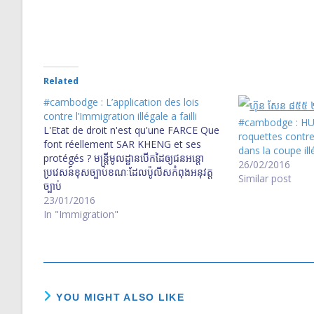
Related
#cambodge : L’application des lois
contre l’Immigration illégale a failli
#cambodge : HUN
L'Etat de droit n'est qu'une FARCE Que
roquettes contre
font réellement SAR KHENG et ses
dans la coupe ill
protégés ? មន្ត្រី​មូល​ដ្ឋាន​បើក​ដៃ​ឲ្យ​ជន​អន្តោ​
26/02/2016
ប្រវេសន៍​ខុស​ច្បាប់​ខណៈ​ដែល​ប៉ូលីស​កំពុង​អនុវត្ត​
Similar post
ច្បាប់
23/01/2016
In "Immigration"
YOU MIGHT ALSO LIKE