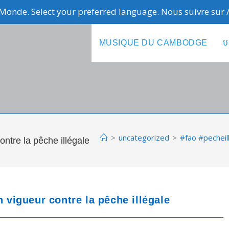
Monde. Select your preferred language. Nous suivre sur
MUSIQUE DU CAMBODGE
ប
>
uncategorized
>
#fao #pecheill
ontre la pêche illégale
n vigueur contre la pêche illégale