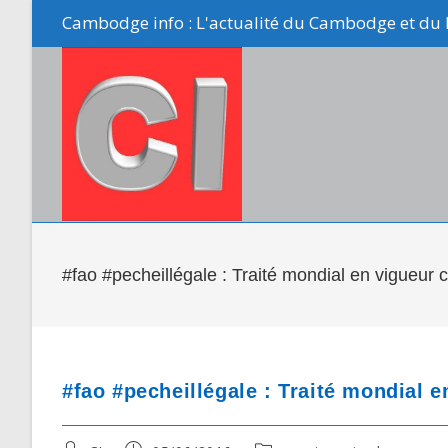
Skip
Cambodge info : L'actualité du Cambodge et du 
to
content
#fao #pecheillégale : Traité mondial en vigueur c
#fao #pecheillégale : Traité mondial e