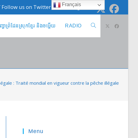
Français
 / Follow us on Twitter @cambodge_info
ញ្ហាព្រំដែនស្រុកខ្មែរ និងចឞ្លើយ
RADIO
Toggle
website
search
égale : Traité mondial en vigueur contre la pêche illégale
Menu