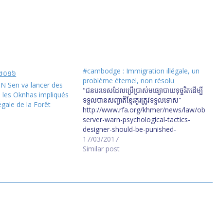
#cambodge : Immigration illégale, un
problème éternel, non résolu
 Sen va lancer des
"ជនបរទេស​ដែល​ប្រើប្រាស់​មធ្យោបាយ​ទុច្ចរិត​ដើម្បី​
 les Oknhas impliqués
ទទួល​បាន​សញ្ជាតិ​ខ្មែរ​គួរ​ត្រូវ​ទទួល​ទោស"
égale de la Forêt
http://www.rfa.org/khmer/news/law/ob
server-warn-psychological-tactics-
designer-should-be-punished-
03172017050625.html/H031617RD.mp
17/03/2017
3
Similar post