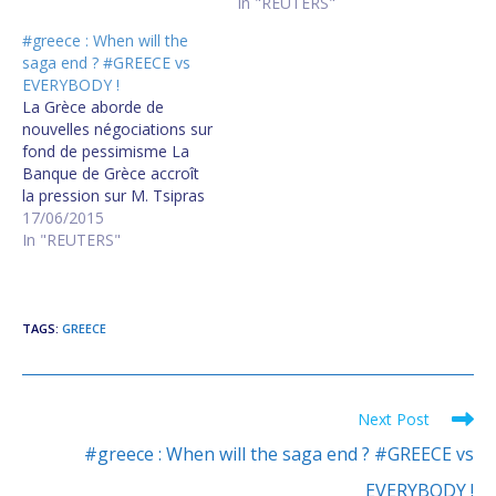
In "REUTERS"
#greece : When will the
saga end ? #GREECE vs
EVERYBODY !
La Grèce aborde de
nouvelles négociations sur
fond de pessimisme La
Banque de Grèce accroît
la pression sur M. Tsipras
Grèce : les six sujets qui
17/06/2015
fâchent encore Athènes
In "REUTERS"
dément un contrôle des
capitaux en cas d'échec
Toujours le dialogue de
sourds entre Athènes et
TAGS
:
GREECE
ses créanciers Greece
and…
Next Post
Read
more
#greece : When will the saga end ? #GREECE vs
articles
EVERYBODY !