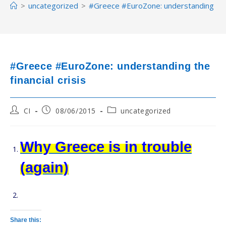
>
uncategorized
>
#Greece #EuroZone: understanding the f
#Greece #EuroZone: understanding the
financial crisis
Post
Post
Post
CI
08/06/2015
uncategorized
author:
published:
category:
Why Greece is in trouble
(again)
Share this: