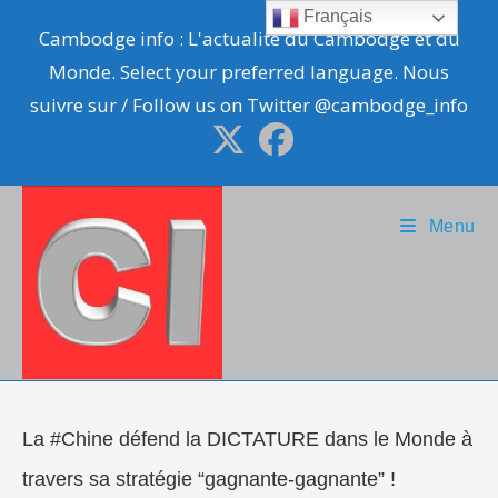
Skip
Français
Cambodge info : L'actualité du Cambodge et du
to
Monde. Select your preferred language. Nous
content
suivre sur / Follow us on Twitter @cambodge_info
Menu
La #Chine défend la DICTATURE dans le Monde à
travers sa stratégie “gagnante-gagnante” !