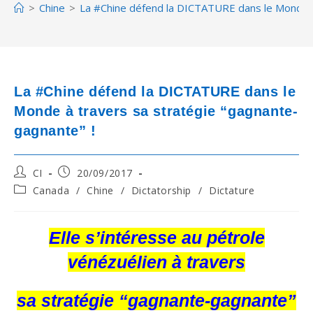
>
Chine
>
La #Chine défend la DICTATURE dans le Monde à
La #Chine défend la DICTATURE dans le
Monde à travers sa stratégie “gagnante-
gagnante” !
Post
Post
CI
20/09/2017
author:
published:
Post
Canada
/
Chine
/
Dictatorship
/
Dictature
category:
Elle s’intéresse au pétrole
vénézuélien à travers
sa stratégie “gagnante-gagnante”