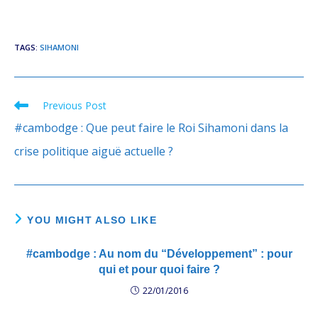
TAGS
:
SIHAMONI
Previous Post
Read
more
#cambodge : Que peut faire le Roi Sihamoni dans la
articles
crise politique aiguë actuelle ?
YOU MIGHT ALSO LIKE
#cambodge : Au nom du “Développement” : pour
qui et pour quoi faire ?
22/01/2016