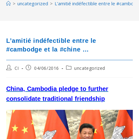
>
uncategorized
>
L’amitié indéfectible entre le #cambodg
L’amitié indéfectible entre le
#cambodge et la #chine …
Post
Post
Post
CI
04/06/2016
uncategorized
author:
published:
category:
China, Cambodia pledge to further
consolidate traditional friendship