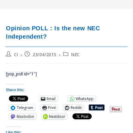
Opinion POLL : Is the new NEC
Independent?
Post
Post
Post
CI
23/04/2015
NEC
author:
published:
category:
[yop_poll id=”1″]
Share this:
Email
WhatsApp
Telegram
Print
Reddit
Mastodon
Nextdoor
Like this: