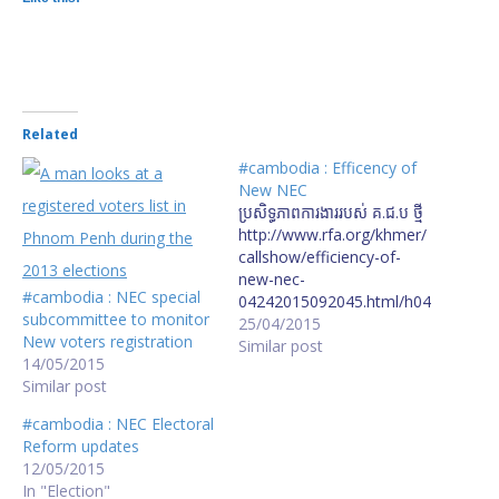
Related
#cambodia : Efficency of
New NEC
ប្រសិទ្ធភាព​ការងារ​របស់ គ.ជ.ប ថ្មី
http://www.rfa.org/khmer/
callshow/efficiency-of-
new-nec-
#cambodia : NEC special
04242015092045.html/h04
subcommittee to monitor
2415-callshow.mp3
25/04/2015
New voters registration
Similar post
14/05/2015
Similar post
#cambodia : NEC Electoral
Reform updates
12/05/2015
In "Election"