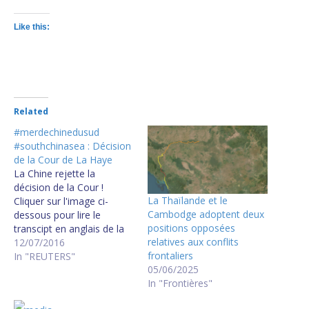
Like this:
Related
#merdechinedusud
#southchinasea : Décision
de la Cour de La Haye
La Chine rejette la
décision de la Cour !
La Thaïlande et le
Cliquer sur l'image ci-
Cambodge adoptent deux
dessous pour lire le
positions opposées
transcipt en anglais de la
relatives aux conflits
Décision de la Court Mer
12/07/2016
frontaliers
de Chine : Pékin en colère
In "REUTERS"
05/06/2025
évoque «le berceau de la
In "Frontières"
guerre» La Chine n’a pas
de droits historiques en