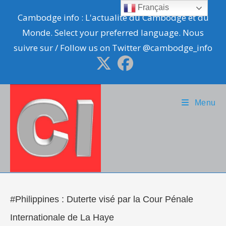
Skip
Français
Cambodge info : L'actualité du Cambodge et du
to
Monde. Select your preferred language. Nous
content
suivre sur / Follow us on Twitter @cambodge_info
Menu
#Philippines : Duterte visé par la Cour Pénale
Internationale de La Haye