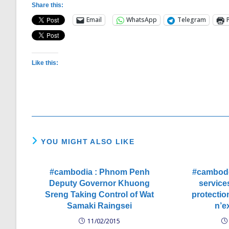
Share this:
Email
WhatsApp
Telegram
Like this:
YOU MIGHT ALSO LIKE
#cambodia : Phnom Penh
#cambodg
Deputy Governor Khuong
services
Sreng Taking Control of Wat
protecti
Samaki Raingsei
n’e
11/02/2015