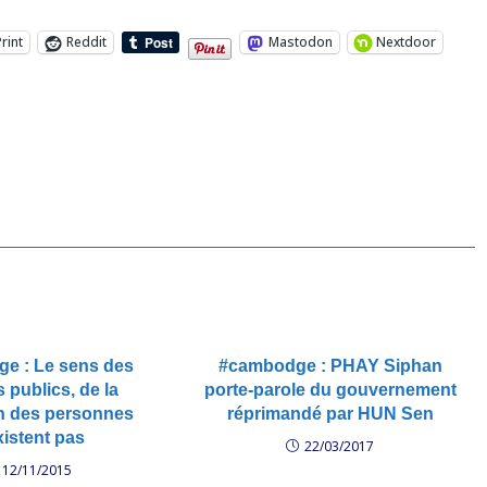
Print
Reddit
Mastodon
Nextdoor
e : Le sens des
#cambodge : PHAY Siphan
 publics, de la
porte-parole du gouvernement
on des personnes
réprimandé par HUN Sen
xistent pas
22/03/2017
12/11/2015