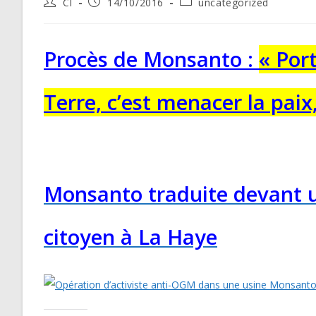
Post
Post
Post
CI
14/10/2016
uncategorized
author:
published:
category:
Procès de Monsanto :
« Por
Terre, c’est menacer la paix
Monsanto traduite devant u
citoyen à La Haye