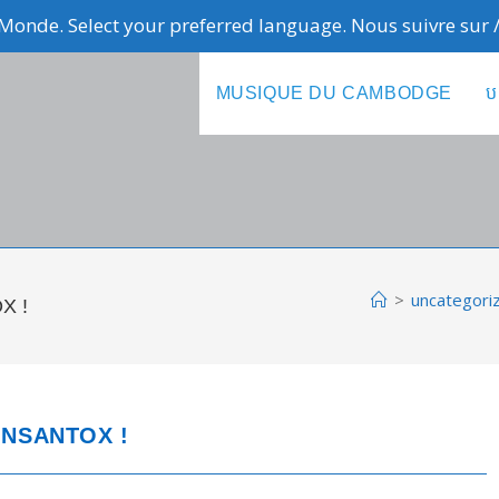
Monde. Select your preferred language. Nous suivre sur
MUSIQUE DU CAMBODGE
ប
>
uncategori
X !
ONSANTOX !