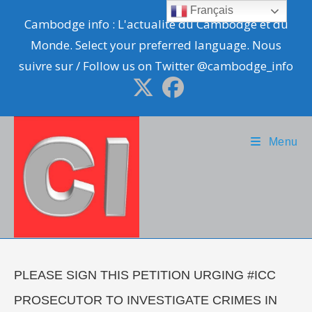
Skip
Français
Cambodge info : L'actualité du Cambodge et du
to
Monde. Select your preferred language. Nous
content
suivre sur / Follow us on Twitter @cambodge_info
Menu
PLEASE SIGN THIS PETITION URGING #ICC
PROSECUTOR TO INVESTIGATE CRIMES IN