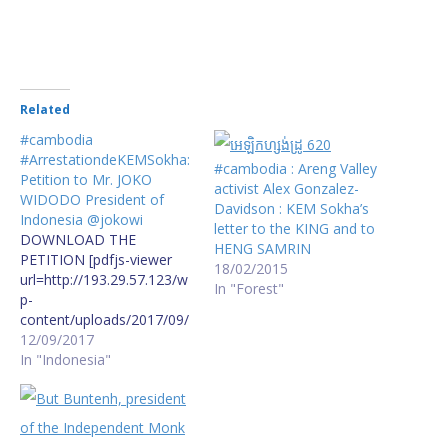
Related
#cambodia
#ArrestationdeKEMSokha:
#cambodia : Areng Valley
Petition to Mr. JOKO
activist Alex Gonzalez-
WIDODO President of
Davidson : KEM Sokha’s
Indonesia @jokowi
letter to the KING and to
DOWNLOAD THE
HENG SAMRIN
PETITION [pdfjs-viewer
18/02/2015
url=http://193.29.57.123/w
In "Forest"
p-
content/uploads/2017/09/
Petition-to-the-President-
12/09/2017
of-Indonesia_Co-Chair-
In "Indonesia"
President-of-1991-PPA_1-
1.pdf viewer_width=600px
viewer_height=800px
fullscreen=true