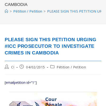
CAMBODIA
>
Pétition / Petition
>
PLEASE SIGN THIS PETITION URG
PLEASE SIGN THIS PETITION URGING
#ICC PROSECUTOR TO INVESTIGATE
CRIMES IN CAMBODIA
Post
Post
Post
CI
04/02/2015
Pétition / Petition
author:
published:
category:
[emailpetition id=”1″]