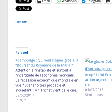
Email
WhatsApp
Telegram
Like this:
Related
#cambodge : Qui veut risquer gros à la
“Bourse” du Royaume de la Mafia ?
Attention à l'instabilité et surtout à
#cop21 : 36 Prix
l'incertitude de l'économie mondiale !
action urgente 
La récession économique mondiale en
climatique
vue ? Scénario très probable et
04/07/2015
inquiétant ! Mr. Trichet vient de le dire.
Similar post
A relire aussi : #US : Mr. Trump,
09/02/2017
attention à la récession économique
In "CI"
profonde : préviennent les Lauréats du
Prix…