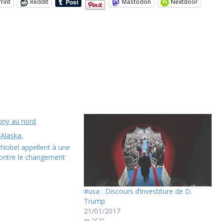
Print
Reddit
Mastodon
Nextdoor
 Nobel appellent à une
contre le changement
#usa : Discours d’investiture de D.
Trump
21/01/2017
In "CI"