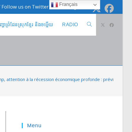
Français
 / Follow us on Twitter @cambodge_info
ញ្ហាព្រំដែនស្រុកខ្មែរ និងចឞ្លើយ
RADIO
Toggle
website
search
mp, attention à la récession économique profonde : préviennent l
Menu