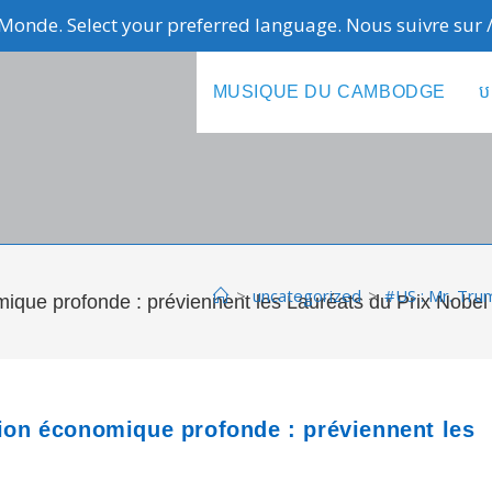
Monde. Select your preferred language. Nous suivre sur
MUSIQUE DU CAMBODGE
ប
>
uncategorized
>
#US : Mr. Tru
mique profonde : préviennent les Lauréats du Prix Nobel
sion économique profonde : préviennent les