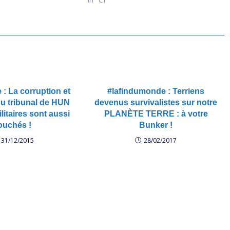
: La corruption et
#lafindumonde : Terriens
 du tribunal de HUN
devenus survivalistes sur notre
litaires sont aussi
PLANÈTE TERRE : à votre
ouchés !
Bunker !
31/12/2015
28/02/2017