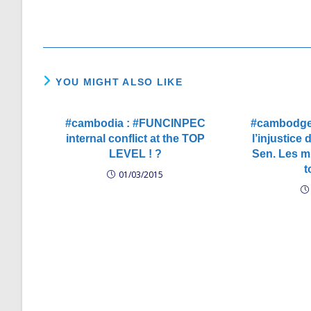
YOU MIGHT ALSO LIKE
#cambodia : #FUNCINPEC
#cambodge 
internal conflict at the TOP
l’injustice
LEVEL ! ?
Sen. Les mi
t
01/03/2015