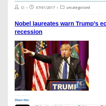
Post
Post
Post
CI
07/01/2017
uncategorized
author:
published:
category:
Nobel laureates warn Trump’s ec
recession
Share this: