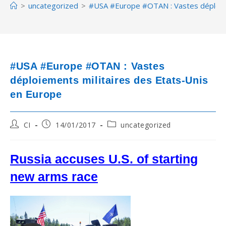
>
uncategorized
>
#USA #Europe #OTAN : Vastes déploiem
#USA #Europe #OTAN : Vastes
déploiements militaires des Etats-Unis
en Europe
Post
Post
Post
CI
14/01/2017
uncategorized
author:
published:
category:
Russia accuses U.S. of starting
new arms race