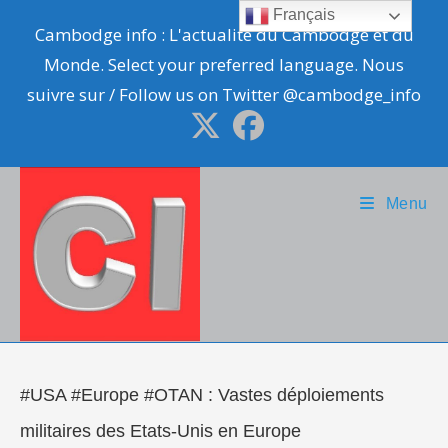
Skip
Français
Cambodge info : L'actualité du Cambodge et du
to
Monde. Select your preferred language. Nous
content
suivre sur / Follow us on Twitter @cambodge_info
Menu
#USA #Europe #OTAN : Vastes déploiements
militaires des Etats-Unis en Europe