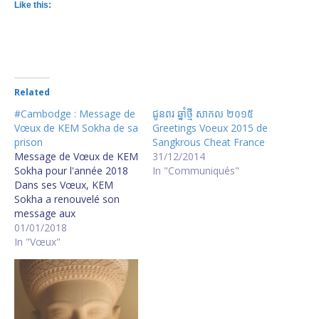
Like this:
Related
#Cambodge : Message de
ជូនពរ ឆ្នាំថ្មី សាកល ២០១៥
Vœux de KEM Sokha de sa
Greetings Voeux 2015 de
prison
Sangkrous Cheat France
Message de Vœux de KEM
31/12/2014
Sokha pour l'année 2018
In "Communiqués"
Dans ses Vœux, KEM
Sokha a renouvelé son
message aux
cambodgiens de s'unir
01/01/2018
pour résoudre les
In "Vœux"
problèmes politiques de la
Nation, de la Population,
en s’appuyant sur 1 - La
réconciliation nationale
basée sur la non-violence,