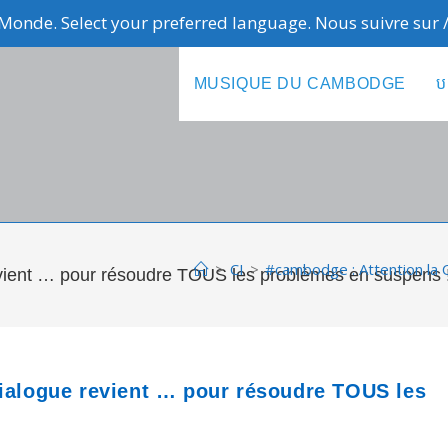
Monde. Select your preferred language. Nous suivre sur
MUSIQUE DU CAMBODGE
ប
>
CI
>
#cambodge : Attention la 
evient … pour résoudre TOUS les problèmes en suspens 
dialogue revient … pour résoudre TOUS les