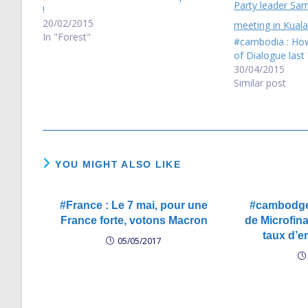
!
20/02/2015
In "Forest"
#cambodia : How 
of Dialogue last 
30/04/2015
Similar post
YOU MIGHT ALSO LIKE
#France : Le 7 mai, pour une
#cambodge 
France forte, votons Macron
de Microfin
taux d’e
05/05/2017