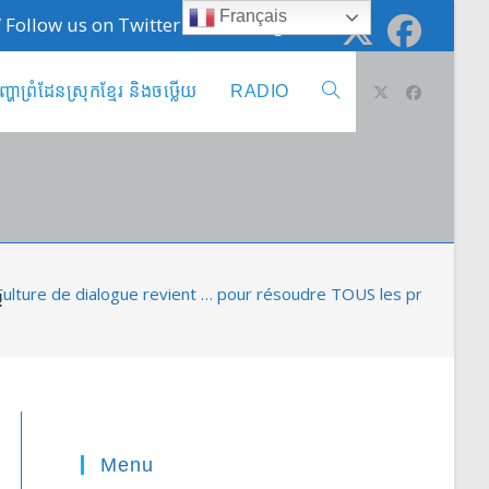
Français
 / Follow us on Twitter @cambodge_info
ញ្ហាព្រំដែនស្រុកខ្មែរ និងចឞ្លើយ
RADIO
Toggle
website
search
Culture de dialogue revient … pour résoudre TOUS les problèmes
!
Menu