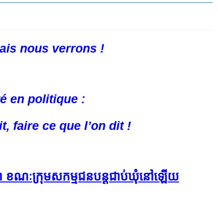
Mais nous verrons !
é en politique :
t, faire ce que l’on dit !
នា​ ខណៈក្រុម​សកម្មជន​បន្ត​ជាប់​ឃុំ​នៅ​ឡើយ