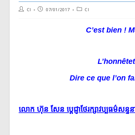
Post
Post
Post
CI
07/01/2017
CI
author:
published:
category:
C’est bien ! 
L’honnêtet
Dire ce que l’on fai
លោក ហ៊ុន សែន ប្ដេជ្ញា​ថែ​រក្សា​វប្បធម៌​សន្ទ