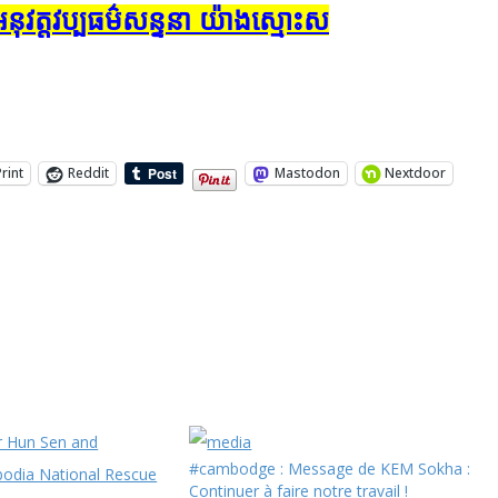
​​អនុវត្ត​វប្ប​ធម៌​សន្ទ​នា យ៉ាងស្មោះស
Print
Reddit
Mastodon
Nextdoor
#cambodge : Message de KEM Sokha :
Continuer à faire notre travail !