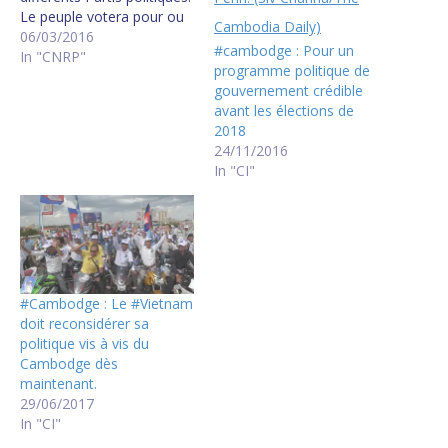
Le peuple votera pour ou
contre un Parti selon son
06/03/2016
#cambodge : Pour un
aspiration vis-à-vis du
In "CNRP"
programme politique de
Programme Politique
gouvernement crédible
présenté lors des
avant les élections de
élections, en toute
2018
connaissance de cause. La
24/11/2016
compétition politique
In "CI"
noble réside dans la
compétition entre un
Programme Politique…
#Cambodge : Le #Vietnam
doit reconsidérer sa
politique vis à vis du
Cambodge dès
maintenant.
29/06/2017
In "CI"