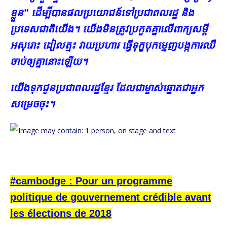
ខ្លួន” ដើម្បីបានផលប្រយោជន៍ទៅប្រជាពលរដ្ឋ និង
ប្រទេសជាតិយើង។ យើងមិនត្រូវប្រកួតគ្នាលើពាក្យសម្ដី
អសុរោះ ដៀល​ត្មះ វាយប្រហារ ធ្វើទុក្ខបុកម្នេញបង្កការឈឺ
ចាប់ឲ្យគ្នានោះឡើយ។
យើងទុកជូនប្រជាពលរដ្ឋខ្មែរ ដែលជាម្ចាស់ឆ្នោតជាអ្នក
សម្រេចចុះ។
#cambodge : Pour un programme
politique de gouvernement crédible avant
les élections de 2018