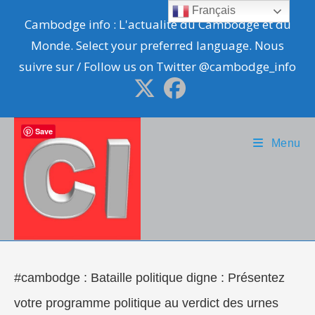
Skip
Français
Cambodge info : L'actualité du Cambodge et du
to
Monde. Select your preferred language. Nous
content
suivre sur / Follow us on Twitter @cambodge_info
Save
Menu
#cambodge : Bataille politique digne : Présentez
votre programme politique au verdict des urnes