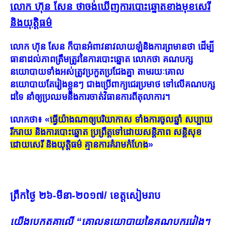
លោក ហ៊ុន សែន ថាចង់ឃើញការបោះឆ្នោតខាងមុខសេរី
និងយុត្តិធម៌
លោក ​ហ៊ុន សែន ក៏បានអំពាវនាវលាយឡំនិងការព្រមានថា ដើម្បី
ធានាដល់ភាពត្រឹមត្រូវនៃការបោះឆ្នោត លោ​កថា គណបក្ស
នយោបាយទាំងអស់ត្រូវប្រកួតប្រជែងគ្នា តាមរយៈគោល
នយោបាយតែរៀងខ្លួនៗ ជាងប្រើពា​ក្យជេរ​​ប្រ​មា​​ថ ទៅ​លើគណបក្ស
ដទៃ នាំឲ្យប្រឈមនឹងការចាត់វិធានការពីតុលាការ។
លោកថា៖ «
ធ្វើយ៉ាងណាឲ្យបរិយាកាស ទាំងការចូលឆ្នាំ សប្បាយ
រីករាយ និងការបោះឆ្នោត ប្រព្រឹ​ត្ត​ទៅ​ដោ​យស​ន្តិភា​ព ​សន្តិ​សុ​ខ
ដោយសេរី និងយុត្តិធម៌ គ្មានការគំរាមកំហែង
»
ព្រឹកថ្ងៃ ២៦-មីនា-២០១៧/ ខេត្តសៀមរាប
យើងប្រកួតគ្នាលើ “គោលនយោបាយនៃគណបក្សរៀងៗ