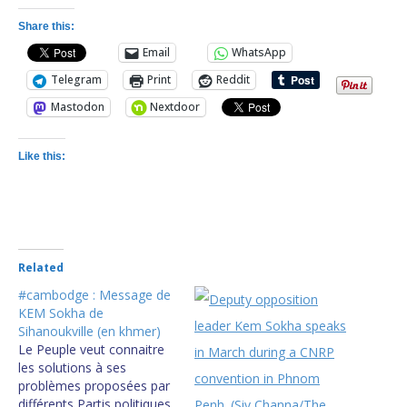
Share this:
Email
WhatsApp
Telegram
Print
Reddit
Mastodon
Nextdoor
Like this:
Related
#cambodge : Message de
KEM Sokha de
Sihanoukville (en khmer)
Le Peuple veut connaitre
les solutions à ses
problèmes proposées par
différents Partis politiques.