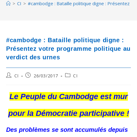
>
CI
>
#cambodge : Bataille politique digne : Présentez v
#cambodge : Bataille politique digne :
Présentez votre programme politique au
verdict des urnes
Post
Post
Post
CI
26/03/2017
CI
author:
published:
category:
Le Peuple du Cambodge est mur
pour la Démocratie participative !
Des problèmes se sont accumulés depuis