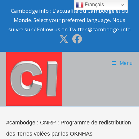
Skip
Français
Cambodge info : L'actualité du Cambodge et du
to
Monde. Select your preferred language. Nous
content
suivre sur / Follow us on Twitter @cambodge_info
Menu
#cambodge : CNRP : Programme de redistribution
des Terres volées par les OKNHAs