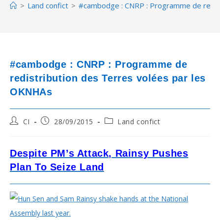
>
Land confict
>
#cambodge : CNRP : Programme de redist
#cambodge : CNRP : Programme de
redistribution des Terres volées par les
OKNHAs
Post
Post
Post
CI
28/09/2015
Land confict
author:
published:
category:
Despite PM’s Attack, Rainsy Pushes
Plan To Seize Land