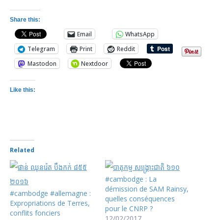
Share this:
Email
WhatsApp
Telegram
Print
Reddit
Mastodon
Nextdoor
Like this:
Related
#cambodge : La
démission de SAM Rainsy,
#cambodge #allemagne :
quelles conséquences
Expropriations de Terres,
pour le CNRP ?
conflits fonciers
12/02/2017