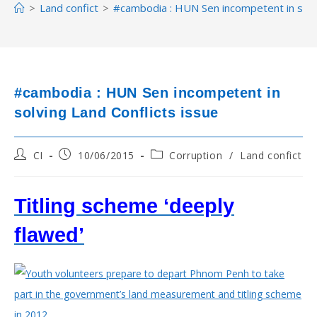
>
Land confict
>
#cambodia : HUN Sen incompetent in solvi
#cambodia : HUN Sen incompetent in
solving Land Conflicts issue
Post
Post
Post
CI
10/06/2015
Corruption
/
Land confict
author:
published:
category:
Titling scheme ‘deeply
flawed’