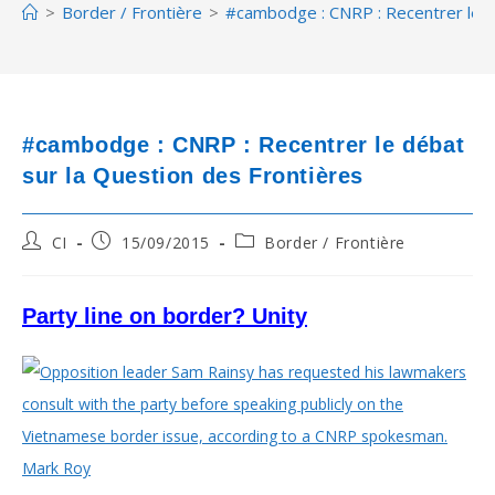
>
Border / Frontière
>
#cambodge : CNRP : Recentrer le d
#cambodge : CNRP : Recentrer le débat
sur la Question des Frontières
Post
Post
Post
CI
15/09/2015
Border / Frontière
author:
published:
category:
Party line on border? Unity