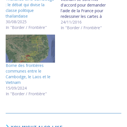
: le débat qui divise la
d'accord pour demander
classe politique
l'aide de la France pour
thaïlandaise
redessiner les cartes à
30/08/2025
l'échelle 1/50 000 à partir
24/11/2016
In "Border / Frontière"
des cartes à l'échelle
In "Border / Frontière"
1/100 000 suite à la
réunion entre HUN Sen et
Nguyen Xuan Phuc selon
l'information diffusée par
HUN Sen sur sa…
Borne des frontières
communes entre le
Cambodge, le Laos et le
Vietnam
15/09/2024
In "Border / Frontière"