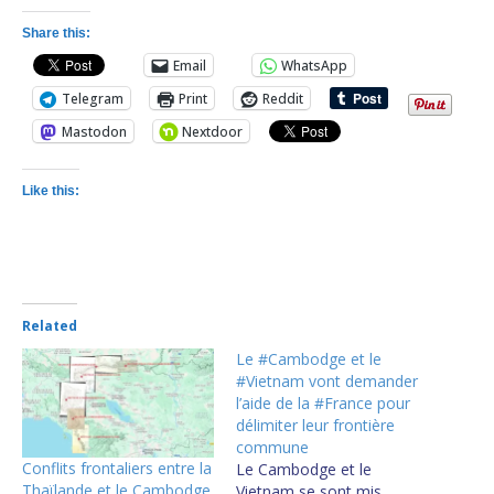
Share this:
Email
WhatsApp
Telegram
Print
Reddit
Mastodon
Nextdoor
Like this:
Related
Le #Cambodge et le
#Vietnam vont demander
l’aide de la #France pour
délimiter leur frontière
commune
Conflits frontaliers entre la
Le Cambodge et le
Thaïlande et le Cambodge
Vietnam se sont mis