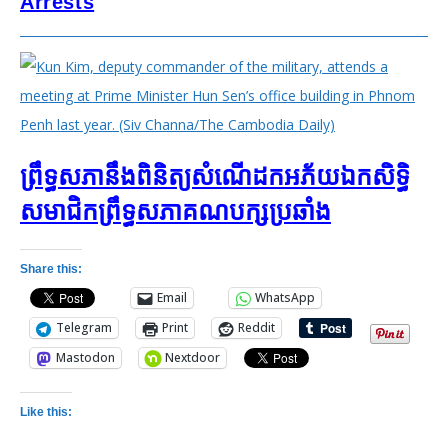
Arrests
ព្រឹទ្ធសភានឹងពិនិត្យសំណើដកអភ័យឯកសិទ្ធិ
សមាជិកព្រឹទ្ធសភាគណបក្សប្រឆាំង
Share this:
Email
WhatsApp
Telegram
Print
Reddit
Mastodon
Nextdoor
Like this: