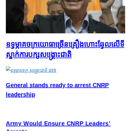
ឧទ្ធម្ភាគចក្រ​យោធា​ច្រើន​គ្រឿង​ហោះ​ឆ្វែល​លើ​ទី
ស្នាក់ការ​បក្ស​សង្គ្រោះ​ជាតិ
General stands ready to arrest CNRP
leadership
Army Would Ensure CNRP Leaders’