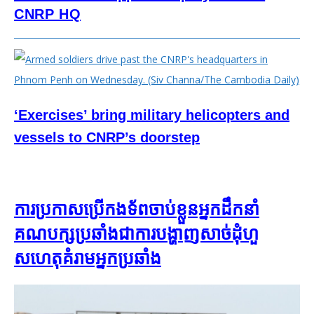
CNRP HQ
‘Exercises’ bring military helicopters and
vessels to CNRP’s doorstep
ការប្រកាសប្រើកងទ័ពចាប់ខ្លួនអ្នកដឹកនាំ
គណបក្សប្រឆាំងជាការបង្ហាញសាច់ដុំហួ
សហេតុគំរាមអ្នកប្រឆាំង