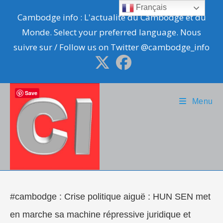
Skip
Français
Cambodge info : L'actualité du Cambodge et du
to
Monde. Select your preferred language. Nous
content
suivre sur / Follow us on Twitter @cambodge_info
Save
Menu
#cambodge : Crise politique aiguë : HUN SEN met
en marche sa machine répressive juridique et