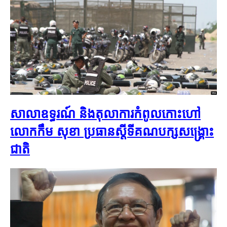
សាលាឧទ្ធរណ៍ និងតុលាការកំពូលកោះហៅ
លោកកឹម សុខា ប្រធានស្តីទីគណបក្សសង្រ្គោះ
ជាតិ