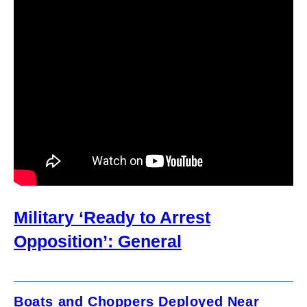
Military ‘Ready to Arrest
Opposition’: General
Boats and Choppers Deployed Near