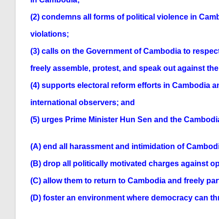
(2) condemns all forms of political violence in
Camb
violations;
(3) calls on the Government of Cambodia to re
spect
freely assemble, protest, and speak out
against th
(4) supports electoral reform efforts in Cam
bodia an
international observers; and
(5) urges Prime Minister Hun Sen and the
Cambodia
(A) end all harassment and intimidation of
Cambodia
(B) drop all politically motivated charges
against o
(C) allow them to return to Cambodia and
freely par
(D) foster an environment where democ
racy can th