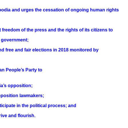
odia and urges the cessation of ongoing human
rights
 freedom of the press and the rights of its citi
zens to
e government;
d free and fair elections in 2018 monitored
by
n People’s Party to
’s opposition;
pposition lawmakers;
ticipate in the political process; and
rive and flourish.