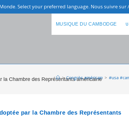
Monde. Select your preferred language. Nous suivre sur
MUSIQUE DU CAMBODGE
ប
>
Congrès américain
>
#usa #cam
ar la Chambre des Représentants américaine
adoptée par la Chambre des Représentants