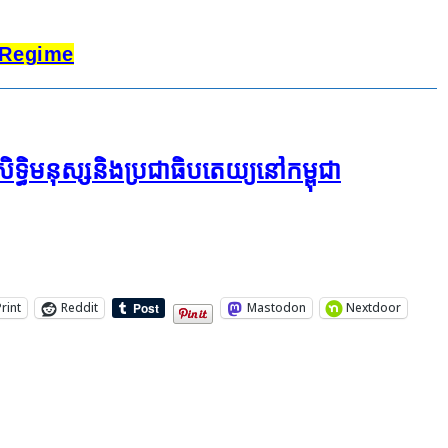
 Regime
ិទ្ធិ​មនុស្ស​និង​ប្រជាធិបតេយ្យ​នៅ​កម្ពុជា
Print
Reddit
Mastodon
Nextdoor