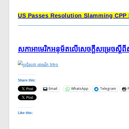
US Passes Resolution Slamming CPP
សភា​អាមេរិក​អនុម័ត​លើ​សេចក្ដី​សម្រេច​​ស្ដីពី​ស
Share this:
Email
WhatsApp
Telegram
Like this: