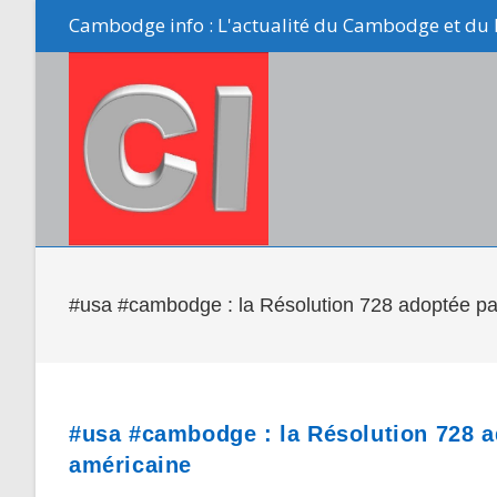
Skip
Cambodge info : L'actualité du Cambodge et du 
to
content
#usa #cambodge : la Résolution 728 adoptée p
#usa #cambodge : la Résolution 728 
américaine