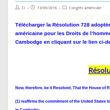
Post
Post
Post
CI
13/09/2016
Congrès américain
author:
published:
category:
Télécharger la Résolution 728 adopté
américaine pour les Droits de l’homme,
Cambodge en cliquant sur le lien ci-
Résolu
Now, therefore, be it
Resolved, That the House of 
(1) reaffirms the commitment of the United
States t
in Cambodia;