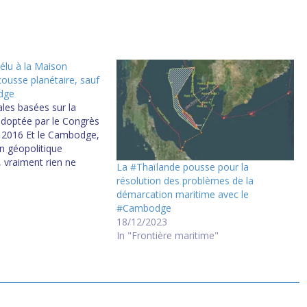
élu à la Maison
ousse planétaire, sauf
dge
ales basées sur la
adoptée par le Congrès
 2016 Et le Cambodge,
on géopolitique
, vraiment rien ne
La #Thaïlande pousse pour la
mp ne connait pas le
résolution des problèmes de la
ore moins l'histoire
démarcation maritime avec le
nte de ce Pays. Le
#Cambodge
gien ne…
18/12/2023
In "Frontière maritime"