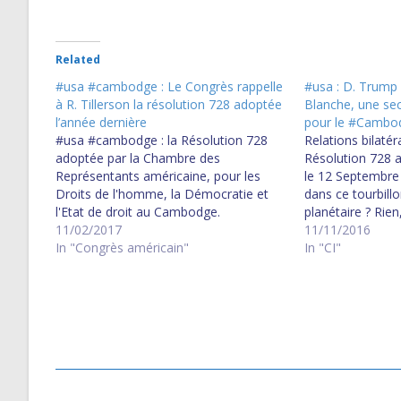
Related
#usa #cambodge : Le Congrès rappelle
#usa : D. Trump 
à R. Tillerson la résolution 728 adoptée
Blanche, une sec
l’année dernière
pour le #Cambo
#usa #cambodge : la Résolution 728
Relations bilatér
adoptée par la Chambre des
Résolution 728 
Représentants américaine, pour les
le 12 Septembre
Droits de l'homme, la Démocratie et
dans ce tourbill
l'Etat de droit au Cambodge.
planétaire ? Rien
11/02/2017
changera. D. Tru
11/11/2016
In "Congrès américain"
Cambodge et enc
In "CI"
ancienne et réce
dossier cambod