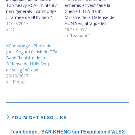
Top-heavy RCAF mints 87
ennemis et veut faire la
new generals #cambodge
Guerre ! TEA Banh,
: L’armée de HUN Sen ?
Ministre de la Défense de
Elle est constituée de
11/07/2017
HUN Sen, attaque les
Généraux incapables de se
In "CI"
Etats-Unis ! Ses troupes,
18/10/2017
battre !
flanquées de quelques
In "tea banh"
#communales2017 : Les
milliers de généraux, sont
#Cambodge : Photo du
généraux de HUN Sen ont
prêtes, parait-il, à se
jour. Regard évasif de TEA
peur ! HUN Sen aussi !
battre comme David
Banh (Ministre de la
#cambodge :…
contre Goliahth contre les
Défense de HUN Sen) et
Etats-Unis ! Tea Banh
de ses généraux
attacks US,…
23/10/2017
In "Photo"
YOU MIGHT ALSO LIKE
#cambodge : SAR KHENG sur l’Expulsion d’ALEX