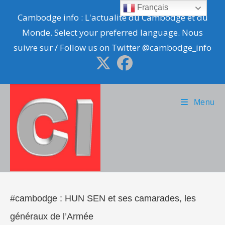
Skip
Français
Cambodge info : L'actualité du Cambodge et du
to
Monde. Select your preferred language. Nous
content
suivre sur / Follow us on Twitter @cambodge_info
Menu
#cambodge : HUN SEN et ses camarades, les
généraux de l’Armée