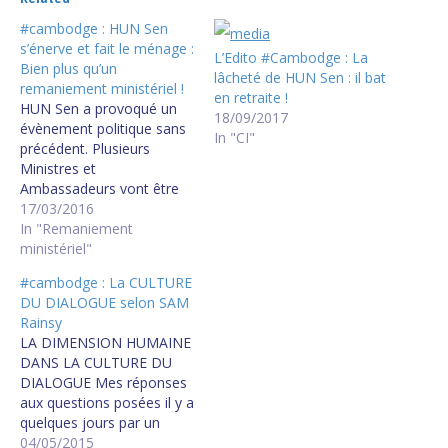
#cambodge : HUN Sen
s’énerve et fait le ménage :
L’Edito #Cambodge : La
Bien plus qu’un
lâcheté de HUN Sen : il bat
remaniement ministériel !
en retraite !
HUN Sen a provoqué un
18/09/2017
évènement politique sans
In "CI"
précédent. Plusieurs
Ministres et
Ambassadeurs vont être
démis de leurs fonctions.
17/03/2016
Hor Namhong ne sera
In "Remaniement
plus Ministre des Affaires
ministériel"
Etrangères. Quel sera le
#cambodge : La CULTURE
sort du Ministre de
DU DIALOGUE selon SAM
l'Information ?
Rainsy
La Princesse Norodom
LA DIMENSION HUMAINE
Arun Rasmey et Nuth
DANS LA CULTURE DU
Narang ne sont plus
DIALOGUE Mes réponses
Ambassadeurs. Ils ont
aux questions posées il y a
sûrement…
quelques jours par un
journaliste occidental du
04/05/2015