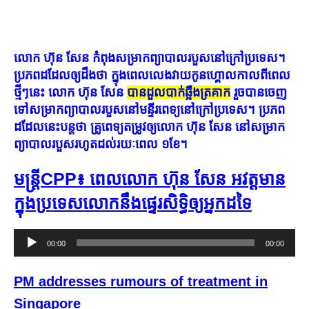
លោក ហ៊ុន សែន កំពុង​សម្រាក​ព្យាបាល​របួស​នៅ​ក្រៅ​ប្រទេស។
ប្រភព​ដដែល​ឲ្យ​ដឹង​ថា ក្នុង​ពេល​លេង​វាយ​កូន​ហ្គោល​កាល​ពី​ពេល​
ថ្មីៗ​នេះ លោក ហ៊ុន សែន
បាន​ដួល​បាក់​ឆ្អឹង​ត្រគាក
រួច​បាន​ចេញ​
ទៅ​សម្រាក​ព្យាបាល​របួស​នៅ​មន្ទីរពេទ្យ​នៅ​ក្រៅ​ប្រទេស។ ប្រភព​
ដដែល​នេះ​បន្ត​ថា គ្រូពេទ្យ​តម្រូវ​ឲ្យ​លោក ហ៊ុន សែន នៅ​សម្រាក​
ព្យាបាល​របួស​រហូត​ដល់​រយៈពេល ១​ខែ។
មន្ត្រី​CPP៖ ពេល​លោក ហ៊ុន សែន អវត្តមាន​
ក្នុង​ប្រទេស​លោក​នឹង​ផ្ទេរ​សិទ្ធិ​ឲ្យ​អ្នក​ដទៃ
Audio
00:00
00:00
Player
PM addresses rumours of treatment in
Singapore