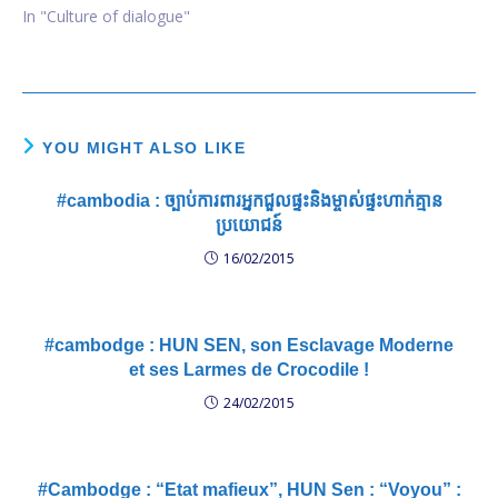
Phnom Penh Post
In "Culture of dialogue"
permettront aux
personnes intéressées de
mieux comprendre la
culture du dialogue que le
Premier Ministre Hun Sen
et moi, chef de
YOU MIGHT ALSO LIKE
l’opposition, essayons de…
#cambodia : ច្បាប់​​ការពារ​​អ្នក​ជួល​ផ្ទះ​និង​ម្ចាស់​ផ្ទះ​ហាក់​គ្មាន​
ប្រយោជន៍
16/02/2015
#cambodge : HUN SEN, son Esclavage Moderne
et ses Larmes de Crocodile !
24/02/2015
#Cambodge : “Etat mafieux”, HUN Sen : “Voyou” :