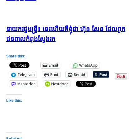
នាយករដ្ឋមន្រ្តី៖ នេះហើយគឺខ្ញុំជា ហ៊ុន សែន ដែលពួក
ជនពាលកំពុងស្វែងរក
Share this:
Email
WhatsApp
Telegram
Print
Reddit
Mastodon
Nextdoor
Like this:
Related