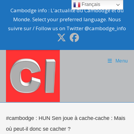
Skip
Français
Cambodge info : L'actualité du Cambodge et du
to
Monde. Select your preferred language. Nous
content
suivre sur / Follow us on Twitter @cambodge_info
Menu
#cambodge : HUN Sen joue à cache-cache : Mais
où peut-il donc se cacher ?