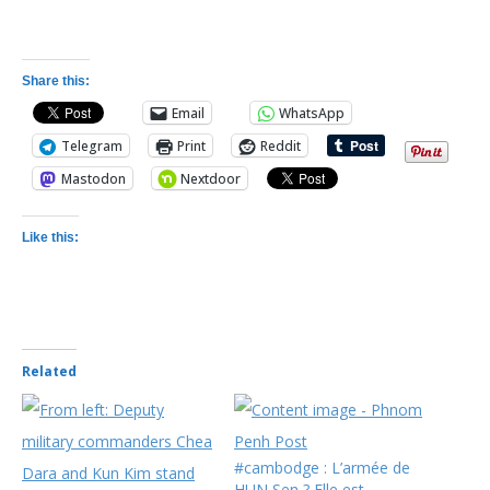
Share this:
Email
WhatsApp
Telegram
Print
Reddit
Mastodon
Nextdoor
Like this:
Related
#cambodge : L’armée de
HUN Sen ? Elle est