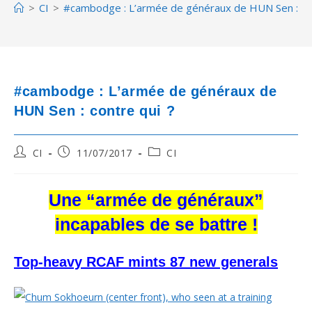
>
CI
>
#cambodge : L’armée de généraux de HUN Sen : con
#cambodge : L’armée de généraux de
HUN Sen : contre qui ?
Post
Post
Post
CI
11/07/2017
CI
author:
published:
category:
Une “armée de généraux”
incapables de se battre !
Top-heavy RCAF mints 87 new generals