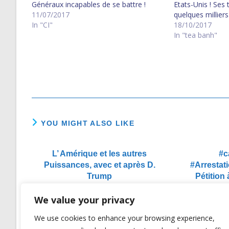
Généraux incapables de se battre !
Etats-Unis ! Ses
#communales2017 : Les généraux de
11/07/2017
quelques millier
HUN Sen ont peur ! HUN Sen aussi !
In "CI"
prêtes, parait-i
18/10/2017
#cambodge :…
David contre Gol
In "tea banh"
Unis ! Tea Banh
YOU MIGHT ALSO LIKE
L’ Amérique et les autres
#
Puissances, avec et après D.
#Arresta
Trump
Pétition
Macron 
16/11/2016
We value your privacy
Républ
@Emma
We use cookies to enhance your browsing experience,