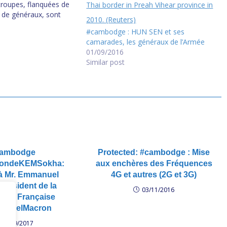
 troupes, flanquées de
s de généraux, sont
l, à se battre comme
#cambodge : HUN SEN et ses
iahth contre les Etats-
camarades, les généraux de l’Armée
 attacks US,…
01/09/2016
Similar post
cambodge
Protected: #cambodge : Mise
tiondeKEMSokha:
aux enchères des Fréquences
 à Mr. Emmanuel
4G et autres (2G et 3G)
Président de la
03/11/2016
ique Française
nuelMacron
12/09/2017