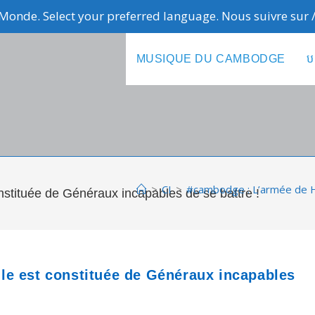
Monde. Select your preferred language. Nous suivre sur
MUSIQUE DU CAMBODGE
ប
>
CI
>
#cambodge : L’armée de HU
tituée de Généraux incapables de se battre !
le est constituée de Généraux incapables