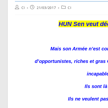
Post
Post
Post
CI
21/03/2017
CI
author:
published:
category:
HUN Sen veut déc
Mais son Armée n’est co
d’opportunistes, riches et gras
incapable
Ils sont là
Ils ne veulent p