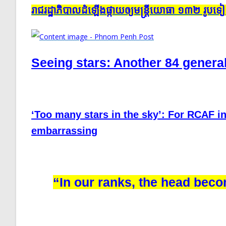
រាជរដ្ឋាភិបាល​ដំឡើង​ផ្កាយ​ឲ្យ​មន្ត្រី​យោធា​ ១៣២ ​រូប​​ទ
Seeing stars: Another 84 gener
‘Too many stars in the sky’: For RCAF in
embarrassing
“In our ranks, the head beco