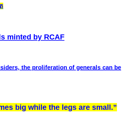
ៀត
als minted by RCAF
siders, the proliferation of generals can be
mes big while the legs are small.”