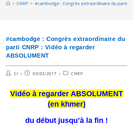
>
CNRP
>
#cambodge : Congrès extraordinaire du parti
#cambodge : Congrès extraordinaire du
parti CNRP : Vidéo à regarder
ABSOLUMENT
Post
Post
Post
CI
03/03/2017
CNRP
author:
published:
category:
Vidéo à regarder ABSOLUMENT
(en khmer)
du début jusqu’à la fin !