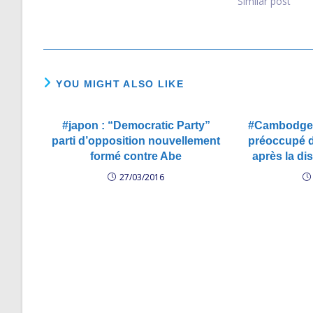
d'opposition au Cambodge, dissout
compétition soi
Similar post
illégalement par HUN Sen…
d'égalité, 2 - L
déroule sans int
YOU MIGHT ALSO LIKE
#japon : “Democratic Party”
#Cambodge :
parti d’opposition nouvellement
préoccupé de
formé contre Abe
après la d
27/03/2016