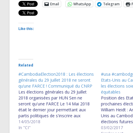
Email
WhatsApp
Telegram
Like this:
Related
#CambodiaElection2018 : Les élections
#usa #cambodge
générales du 29 Juillet 2018 ne seront
Etats-Unis au 
qu’une FARCE ! Communiqué du CNRP
les élections soie
Les élections générales du 29 Juillet
équitables
2018 organisées par HUN Sen ne
Position des Etat
seront qu'une FARCE Le 14 Mai 2018
prochaines élec
était le dernier jour permettant aux
William Heidt : 
partis politiques de s'inscrire aux
Unis au Cambod
élections générales du 29 Juillet 2018.
14/05/2018
élections futures
Le CNRP, le plus grand parti
In "CI"
équitables. C'est 
03/02/2017