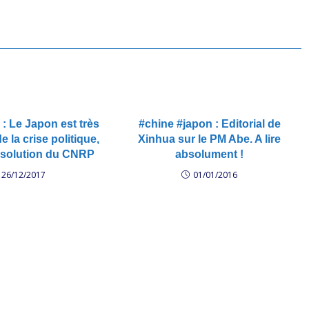
t sur un même pied
people of Cambodia and those are free
a campagne électorale se
and fair elections,” Lowenthal said.
imidations,…
“That’s…
 Le Japon est très
#chine #japon : Editorial de
 la crise politique,
Xinhua sur le PM Abe. A lire
issolution du CNRP
absolument !
26/12/2017
01/01/2016