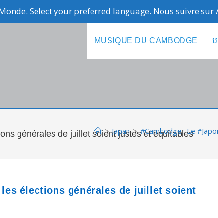
Monde. Select your preferred language. Nous suivre sur
MUSIQUE DU CAMBODGE
ប
>
Japan
>
#Cambodge : Le #Japon 
 générales de juillet soient justes et équitables
s élections générales de juillet soient