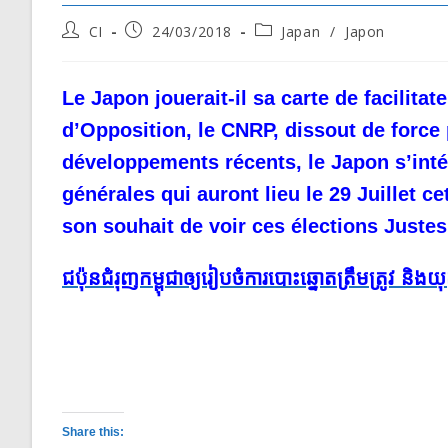
Post
Post
Post
CI
24/03/2018
Japan
/
Japon
author:
published:
category:
Le Japon jouerait-il sa carte de facilitat
d’Opposition, le CNRP, dissout de force
développements récents, le Japon s’intér
générales qui auront lieu le 29 Juillet 
son souhait de voir ces élections Juste
ជប៉ុនជំរុញកម្ពុជាឲ្យរៀបចំការបោះឆ្នោតត្រឹមត្រូវ និងយុត
Share this: