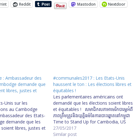
Print
Reddit
Mastodon
Nextdoor
 : Ambassadeur des
#communales2017 : Les Etats-Unis
Cambodge demande que
haussent le ton : Les élections libres et
nt libres, justes et
équitables !
Les parlementaires américains ont
s-Unis sur les
demandé que les élections soient libres
tions au Cambodge
et équitables ! សមាជិក​សភា​អាមេរិក​បារម្ភ​អំពី​
Ambassadeur des Etats-
ភាព​ត្រឹមត្រូវ​និង​យុត្តិធម៌​នៃ​ការ​បោះឆ្នោត​នៅ​កម្ពុជា
ge demande que les
Time to Stand Up for Cambodia, US
 soient libres, justes et
Lawmakers Urge “It’s time for us to
27/05/2017
à dire que : 1 - La
stand up for what was promised to the
Similar post