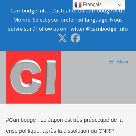
Skip
Français
Cambodge info : L'actualité du Cambodge et du
to
Monde. Select your preferred language. Nous
content
suivre sur / Follow us on Twitter @cambodge_info
Menu
#Cambodge : Le Japon est très préoccupé de la
crise politique, après la dissolution du CNRP