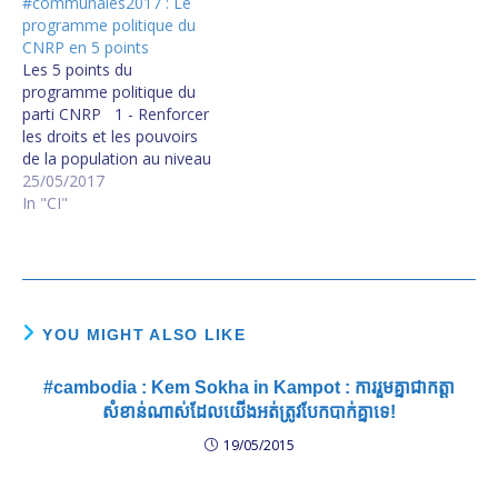
#communales2017 : Le
programme politique du
CNRP en 5 points
Les 5 points du
programme politique du
parti CNRP 1 - Renforcer
les droits et les pouvoirs
de la population au niveau
des Communes (exercice
25/05/2017
de la démocratie locale) :
In "CI"
Sensibiliser la population,
à travers les
communautés et les
associations, à fournir son
point de vue et à
participer…
YOU MIGHT ALSO LIKE
#cambodia : Kem Sokha in Kampot : ការ​រួមគ្នា​ជា​កត្តា​
សំខាន់​ណាស់​ដែល​យើង​អត់​ត្រូវ​បែកបាក់​គ្នា​ទេ!
19/05/2015