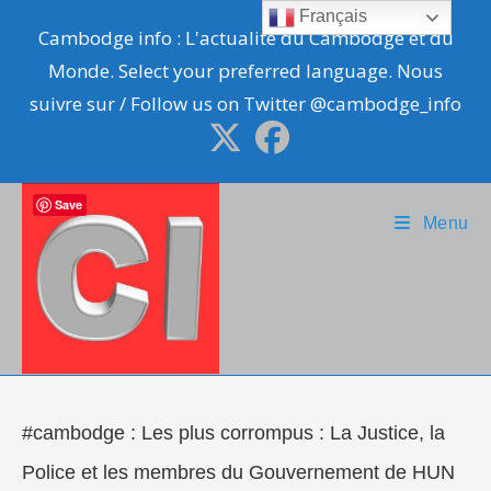
Skip
Français
Cambodge info : L'actualité du Cambodge et du
to
Monde. Select your preferred language. Nous
content
suivre sur / Follow us on Twitter @cambodge_info
Save
Menu
#cambodge : Les plus corrompus : La Justice, la
Police et les membres du Gouvernement de HUN