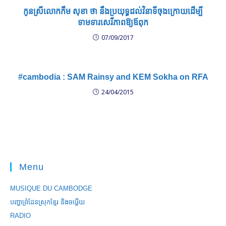
កូន​ស្រី​លោក​កឹម សុខា​ ​ថា​ នឹង​ប្រយុទ្ធ​ដល់​វិនាទី​ចុង​ក្រោយ​ដើម្បី​
ទាមទារ​សេរីភាព​ឱ្យ​ឪពុក
07/09/2017
#cambodia : SAM Rainsy and KEM Sokha on RFA
24/04/2015
Menu
MUSIQUE DU CAMBODGE
បញ្ហាព្រំដែនស្រុកខ្មែរ និងចឞ្លើយ
RADIO