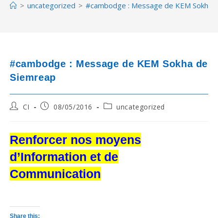
>
uncategorized
>
#cambodge : Message de KEM Sokha d
#cambodge : Message de KEM Sokha de
Siemreap
Post
Post
Post
CI
08/05/2016
uncategorized
author:
published:
category:
Renforcer nos moyens
d’Information et de
Communication
Share this: