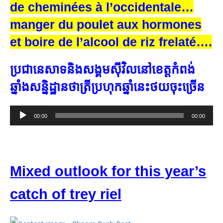
de cheminées à l’occidentale…
manger du poulet aux hormones
et boire de l’alcool de riz frelaté….
ប្រជា​នេសាទ​និង​សង្គម​ស៊ីវិល​នៅ​ខេត្ត​កំពង់
ឆ្នាំង​សន្និដ្ឋាន​ថា​ត្រី​ប្រហុក​ឆ្នាំ​នេះ​ថយ​ចុះ​ច្រើន
Audio
00:00
00:00
Player
Mixed outlook for this year’s
catch of trey riel