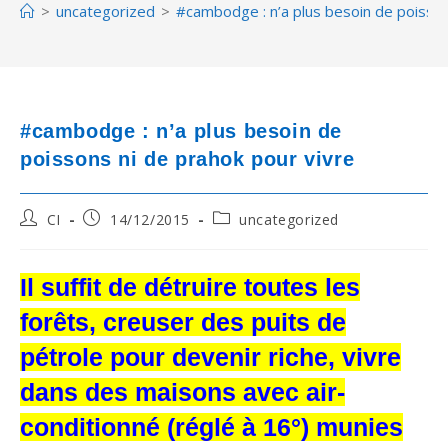
>
uncategorized
>
#cambodge : n’a plus besoin de poisson
#cambodge : n’a plus besoin de
poissons ni de prahok pour vivre
Post
Post
Post
CI
14/12/2015
uncategorized
author:
published:
category:
Il suffit de détruire toutes les
forêts, creuser des puits de
pétrole pour devenir riche, vivre
dans des maisons avec air-
conditionné (réglé à 16°) munies