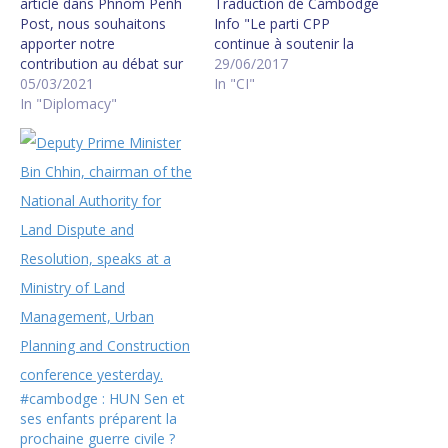
article dans Phnom Penh
Traduction de Cambodge
Post, nous souhaitons
Info "Le parti CPP
apporter notre
continue à soutenir la
contribution au débat sur
collaboration sincère avec
29/06/2017
la Neutralité du
05/03/2021
les partis politiques, les
In "CI"
Cambodge. La Neutralité
In "Diplomacy"
organisations de la société
est inscrite aussi bien dans
civile et les autres cercles
la Constitution du
qui portent l'intention vraie
Cambodge que dans les
et sincère de garder un
Accords de Paix de Paris
bon environnement
sur le Cambodge signés il
politique,…
y a presque 30…
#cambodge : HUN Sen et
ses enfants préparent la
prochaine guerre civile ?