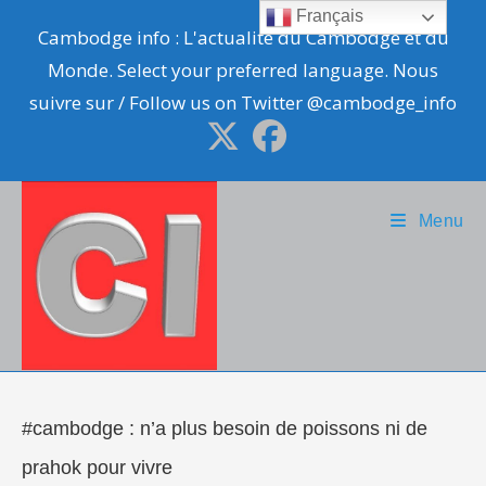
Skip
Français
Cambodge info : L'actualité du Cambodge et du
to
Monde. Select your preferred language. Nous
content
suivre sur / Follow us on Twitter @cambodge_info
Menu
#cambodge : n’a plus besoin de poissons ni de
prahok pour vivre