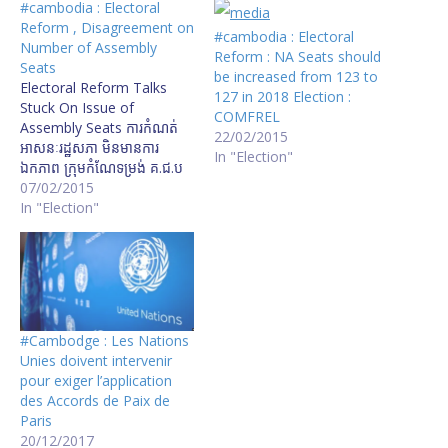
#cambodia : Electoral
Reform , Disagreement on
#cambodia : Electoral
Number of Assembly
Reform : NA Seats should
Seats
be increased from 123 to
Electoral Reform Talks
127 in 2018 Election :
Stuck On Issue of
COMFREL
Assembly Seats ការ​កំណត់​
22/02/2015
អាសនៈ​រដ្ឋសភា​ មិនមាន​ការ​
In "Election"
ឯកភាព​ ក្រុម​កំណែទម្រង់ គ​.​ជ​.​ប
ជជែក​ពី​ចំណុច​សេសសល់​ចាស់​
07/02/2015
ឡើងវិញ​តែ​រក​ច្រកចេញ​មិន​រួច​​
In "Election"
#Cambodge : Les Nations
Unies doivent intervenir
pour exiger l’application
des Accords de Paix de
Paris
20/12/2017