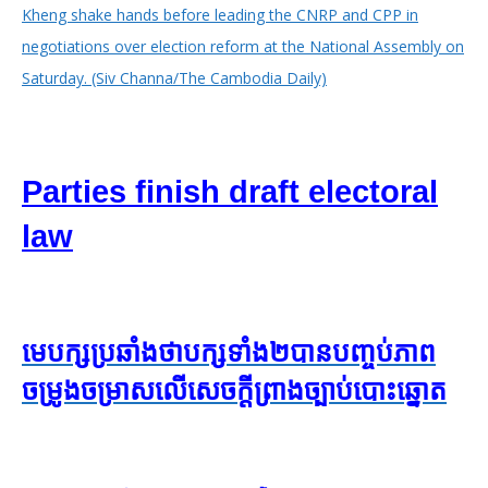
Parties finish draft electoral
law
មេ​បក្ស​ប្រឆាំង​ថា​បក្ស​ទាំង​២​បាន​បញ្ចប់​ភាព​
ចម្រូងចម្រាស​លើ​សេចក្ដី​ព្រាង​​ច្បាប់​បោះ​ឆ្នោត