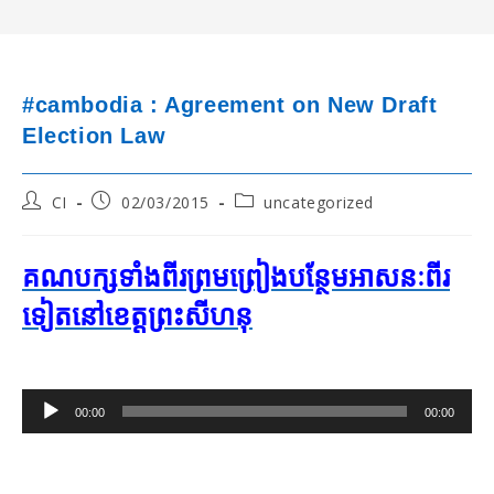
#cambodia : Agreement on New Draft
Election Law
Post
Post
Post
CI
02/03/2015
uncategorized
author:
published:
category:
គណបក្ស​ទាំង​ពីរ​ព្រមព្រៀង​បន្ថែម​អាសនៈ​ពីរ​
ទៀត​នៅ​ខេត្ត​ព្រះសីហនុ​​
Audio
00:00
00:00
Player