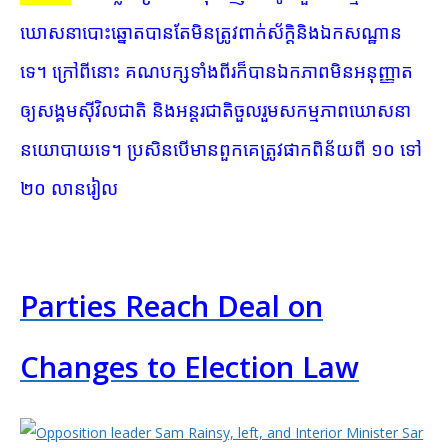
ឃោសនាបោះឆ្នោត​បានតែ​មិនត្រូវ​ពាក់​ស័ក្តិ​និង​ឯកសណ្ឋាន​
ទេ។ ក្រៅពីនោះ គណបក្ស​ទាំងពីរ​ក៏បាន​ឯកភាព​មិន​អនុញ្ញាត​
ឲ្យ​សង្គម​ស៊ីវិល​ជាតិ និង​អន្តរជាតិ​ចួល​រួម​សកម្មភាព​ឃោសនា​
នយោបាយ​ទេ។ ប្រសិនបើ​មាន​ពួកគេ​ត្រូវ​ផាកពិន័យ​ពី ១០ ទៅ
២០ លាន​រៀល
Parties Reach Deal on
Changes to Election Law