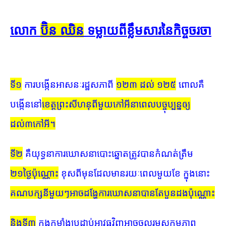
លោក​
ប៊ិន ឈិន
​​ ទម្លាយ​​ពី​​ខ្លឹមសារ​​នៃ​​កិច្ច​​ចរចា​​
ទី១
ការបង្កើន​អាសនៈ​រដ្ឋសភា​ពី
១២៣ ដល់ ១២៥
ពោលគឺ​
បង្កើន​នៅ
​ខេត្ត​ព្រះសីហនុ​ពីមួយ​កៅអី​នាពេល​បច្ចុប្បន្ន​ឲ្យ​
ដល់៣កៅអី។
ទី២
គឺ​យុទ្ធនាការ​ឃោសនា​បោះឆ្នោត​ត្រូវ​បាន​កំណត់​ត្រឹម
២១ថ្ងៃ​ប៉ុណ្ណោះ
ខុស​ពីមុន​ដែល​មាន​រយៈពេល​មួយខែ ក្នុងនោះ​
គណបក្ស​នីមួយៗអាច​ដង្ហែ​ការឃោសនា​បានតែ​បួន​ដង​ប៉ុណ្ណោះ
និង​ទី៣
កងកម្លាំងប្រដាប់អាវុធ​វិញ​អាច​ចូលរួម​សកម្មភាព​