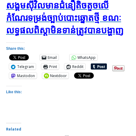
សង្គមស៊ីវិល​មាន​ជំនឿ​តិចតួច​លើ​
កំណែរ​ទម្រង់​ច្បាប់​បោះឆ្នោត​ថ្មី​ ខណៈ​
លទ្ធផល​ពិស្តា​មិនទាន់​ត្រូវ​បាន​បង្ហាញ​
Share this:
Email
WhatsApp
Telegram
Print
Reddit
Mastodon
Nextdoor
Like this:
Related