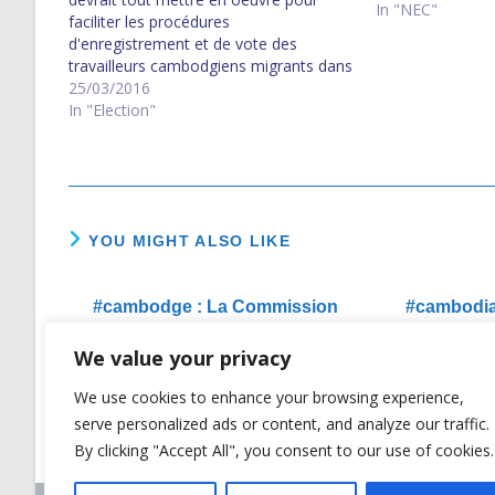
In "NEC"
faciliter les procédures
d'enregistrement et de vote des
travailleurs cambodgiens migrants dans
les pays voisins. មន្ត្រី​អ.ស.ប​ស្នើ​គ.ជ.ប​យក​
25/03/2016
ចិត្ត​ទុក​ដាក់​ការ​ចុះ​ឈ្មោះ​បោះឆ្នោត​​របស់​​ពលករ​
In "Election"
ចំណាក​ស្រុក
YOU MIGHT ALSO LIKE
#cambodge : La Commission
#cambodia
Nationale des Elections sera-t-
Electora
We value your privacy
elle vraiment INDEPENDANTE
ended
?
We use cookies to enhance your browsing experience,
18/02/2016
serve personalized ads or content, and analyze our traffic.
By clicking "Accept All", you consent to our use of cookies.