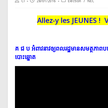
Post
Post
Post
CI
28/01/2016
Election
/
NEC
author:
published:
category:
Allez-y les JEUNES ! 
គ ជ ប អំពាវនាវឲ្យពលរដ្ឋមានសមត្ថភាពបច្ចេ
បោះឆ្នោត