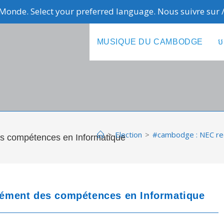
Monde. Select your preferred language. Nous suivre sur
MUSIQUE DU CAMBODGE
ប
>
Election
>
#cambodge : NEC re
 compétences en Informatique
ément des compétences en Informatique