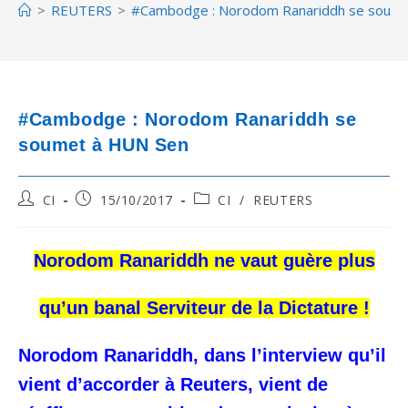
>
REUTERS
>
#Cambodge : Norodom Ranariddh se soume
#Cambodge : Norodom Ranariddh se
soumet à HUN Sen
Post
Post
Post
CI
15/10/2017
CI
/
REUTERS
author:
published:
category:
Norodom Ranariddh ne vaut guère plus
qu’un banal Serviteur de la Dictature !
Norodom Ranariddh, dans l’interview qu’il
vient d’accorder à Reuters, vient de