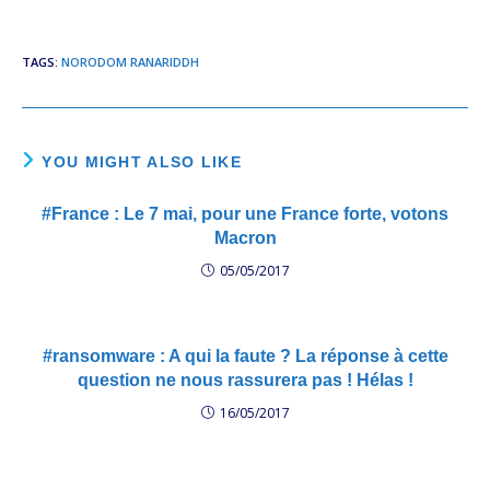
បញ្ហា​ព្រំដែន Palace denies
Ranariddh border talks
claim King to Hold
TAGS
:
NORODOM RANARIDDH
Border Meet, Prince Says
King Norodom Sihamoni
has plans to call Prime
Minister Hun Sen and
YOU MIGHT ALSO LIKE
opposition leader Sam
Rainsy…
#France : Le 7 mai, pour une France forte, votons
Macron
05/05/2017
#ransomware : A qui la faute ? La réponse à cette
question ne nous rassurera pas ! Hélas !
16/05/2017