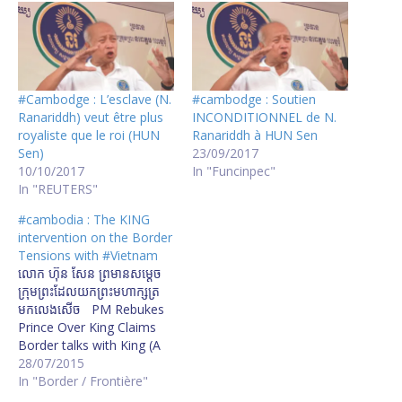
#Cambodge : L’esclave (N.
#cambodge : Soutien
Ranariddh) veut être plus
INCONDITIONNEL de N.
royaliste que le roi (HUN
Ranariddh à HUN Sen
Sen)
23/09/2017
10/10/2017
In "Funcinpec"
In "REUTERS"
#cambodia : The KING
intervention on the Border
Tensions with #Vietnam
លោក ហ៊ុន សែន ព្រមាន​សម្ដេច​
ក្រុមព្រះ​ដែល​យក​ព្រះមហាក្សត្រ​
មក​លេង​សើច PM Rebukes
Prince Over King Claims
Border talks with King (A
LIRE ABSOLUMENT) ព្រះ​
28/07/2015
បរមរាជវាំង​បដិសេធ​ព័ត៌មាន​ដែល​
In "Border / Frontière"
ថា​ព្រះមហាក្សត្រ​គ្រោង​ពិភាក្សា​ពី​