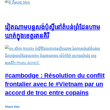
វៀតណាម​បន្ត​សង់​ប៉ុស្តិ៍​នៅ​តំបន់​ព្រំដែន​ហាម
ឃាត់​ក្នុង​ខេត្ត​រតនគិរី
#cambodge : Résolution du conflit
frontalier avec le #Vietnam par un
accord de troc entre copains
Share this: