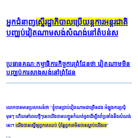
អ្នក​ជំនាញ​
ស្នើ​រដ្ឋាភិបាល​ប្រើ​យន្តការ​អន្តរជាតិ
បញ្ឈប់​វៀតណាម​សង់​សំណង់​នៅ​តំបន់​ស
ប្រធាន​​​គណៈកម្មាធិការ​​​កិច្ចការ​​​ព្រំដែន​​​ថា វៀតណាម​​​មិន​​​
បញ្ឈប់​​​ការ​​​សាងសង់​​​នៅ​​​ព្រំដែន
លោកបានមានប្រសាសន៍ថា “ខ្ញុំបានប្រាប់វៀតណាមជាច្រើនដង អំឡុងការប្រជុំ
មុនៗ ហើយនៅពេលថ្មីៗនេះយើងបានបញ្ជូនកំណត់ទូតដើម្បីតវ៉ាប្រឆាំងនឹងសំណង់
នេះ។
យើងបានស្នើឲ្យពួកគេឈប់ ប៉ុន្តែពួកគេមិនបានស្តាប់យើងទេ
”