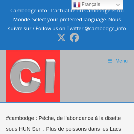
Skip
Français
Cambodge info : L'actualité du Cambodge et du
to
Monde. Select your preferred language. Nous
content
suivre sur / Follow us on Twitter @cambodge_info
Menu
#cambodge : Pêche, de l’abondance à la disette
sous HUN Sen : Plus de poissons dans les Lacs