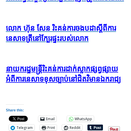
លោក ហ៊ុន សែន រិះគន់​ការចង​បដាស្តីពីការ​
នេសាទ​ត្រីនៅក្បែរផ្ទះរបស់លោក
នាយក​រដ្ឋមន្ត្រី​រិះគន់​ការ​ដាក់​ស្លាក​ផ្សព្វផ្សាយ​
អំពី​ការ​នេសាទ​ខុស​ច្បាប់​នៅ​ជិត​វិមាន​ឯករាជ្យ
Share this:
Email
WhatsApp
Telegram
Print
Reddit