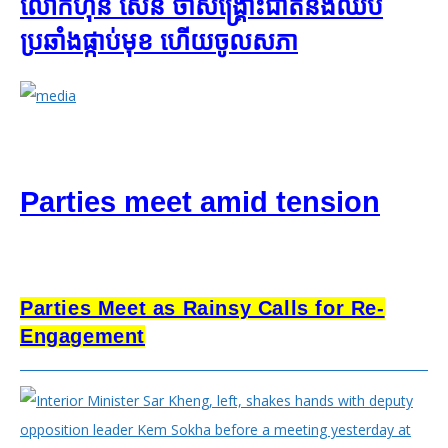
លោក​ហ៊ុន សែន​ ថា​សង្គ្រោះ​ជាតិ​នឹង​ឈប់​
ប្រឆាំង​ផ្កាប់​មុខ ​ហើយ​ចូល​សភា​
Parties meet amid tension
Parties Meet as Rainsy Calls for Re-
Engagement