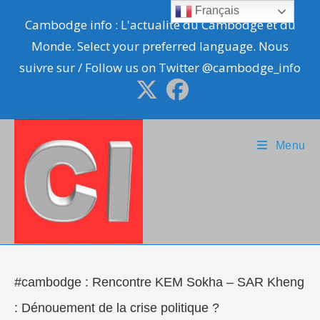
Skip
Français
Cambodge info : L'actualité du Cambodge et du
to
Monde. Select your preferred language. Nous
content
suivre sur / Follow us on Twitter @cambodge_info
Menu
#cambodge : Rencontre KEM Sokha – SAR Kheng
: Dénouement de la crise politique ?