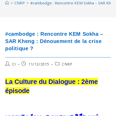
>
CNRP
>
#cambodge : Rencontre KEM Sokha – SAR Kheng :
#cambodge : Rencontre KEM Sokha –
SAR Kheng : Dénouement de la crise
politique ?
Post
Post
Post
CI
11/12/2015
CNRP
author:
published:
category:
La Culture du Dialogue : 2ème
épisode