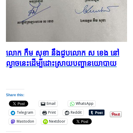
លោក កឹម សុខា នឹង​ជួប​លោក​ ស ខេង នៅ​
ល្ងាច​នេះដើម្បី​ដោះ​ស្រាយ​បញ្ហា​នយោបាយ
Share this:
Email
WhatsApp
Telegram
Print
Reddit
Mastodon
Nextdoor