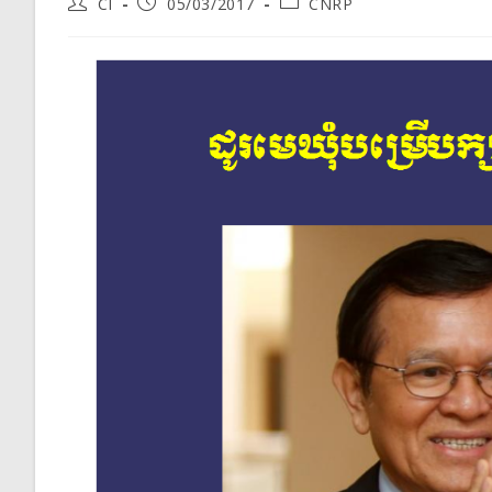
Post
Post
Post
CI
05/03/2017
CNRP
author:
published:
category: