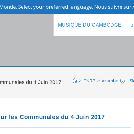
Monde. Select your preferred language. Nous suivre sur
MUSIQUE DU CAMBODGE
ប
>
CNRP
>
#cambodge : Sl
ommunales du 4 Juin 2017
ur les Communales du 4 Juin 2017