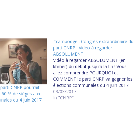
#cambodge : Congrès extraordinaire du
parti CNRP : Vidéo à regarder
ABSOLUMENT
Vidéo à regarder ABSOLUMENT (en
khmer) du début jusqu'à la fin ! Vous
allez comprendre POURQUOI et
COMMENT le parti CNRP va gagner les
élections communales du 4 Juin 2017.
parti CNRP pourrait
Ce sera une victoire écrasante,
03/03/2017
 60 % de sièges aux
historique, du PEUPLE du CAMBODGE
In "CNRP"
nales du 4 Juin 2017
!
https://www.facebook.com/kemsokha/
videos/1658964194120873/