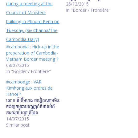
រដ្ឋាភិបាល​បង្កើត​គណៈ​កម្ម​ការ​
26/12/2015
ចម្រុះ​សម្រាប់​បោះបង្គោល​ព្រំដែន​
In "Border / Frontière"
គោក​ជាមួយ​ប្រទេសជិតខាង​​
#cambodia : Hick-up in the
preparation of Cambodia-
Vietnam Border meeting ?
08/07/2015
In "Border / Frontière"
#cambodge : VAR
Kimhong aux ordres de
Hanoi ?
លោក វ៉ា គឹមហុង ​ថា​វៀតណាម​មិន​
ចង់​ឲ្យ​កម្ពុជា​បញ្ចេញព័ត៌មាន​អំពី​
ការចរចាបញ្ហាព្រំដែន​
14/07/2015
Similar post