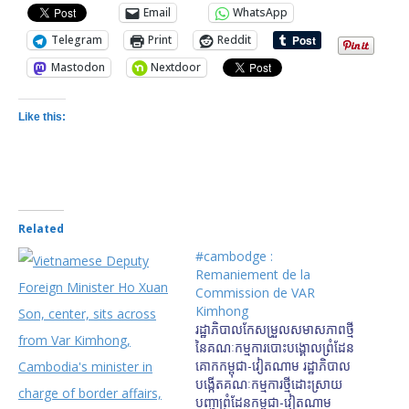
Email
WhatsApp
Telegram
Print
Reddit
Mastodon
Nextdoor
Like this:
Related
#cambodge :
Remaniement de la
Commission de VAR
Kimhong
រដ្ឋាភិបាល​​កែ​​សម្រួល​​សមាសភាព​​ថ្មី​​
នៃ​​គណៈកម្មការ​​បោះ​​បង្គោល​​ព្រំដែន​​
គោក​​កម្ពុជា-វៀតណាម រដ្ឋាភិបាល​
បង្កើត​គណៈកម្មការ​ថ្មី​ដោះស្រាយ​
បញ្ហា​ព្រំដែន​កម្ពុជា-​វៀតណាម