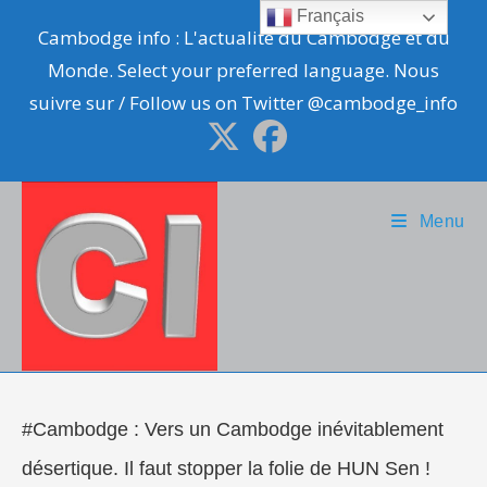
Skip
Français
Cambodge info : L'actualité du Cambodge et du
to
Monde. Select your preferred language. Nous
content
suivre sur / Follow us on Twitter @cambodge_info
Menu
#Cambodge : Vers un Cambodge inévitablement
désertique. Il faut stopper la folie de HUN Sen !