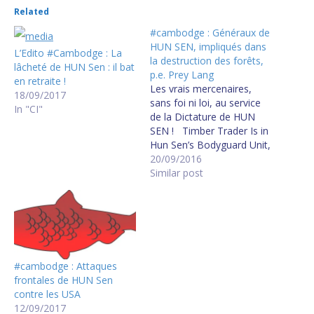
Related
#cambodge : Généraux de
HUN SEN, impliqués dans
L’Edito #Cambodge : La
la destruction des forêts,
lâcheté de HUN Sen : il bat
p.e. Prey Lang
en retraite !
Les vrais mercenaires,
18/09/2017
sans foi ni loi, au service
In "CI"
de la Dictature de HUN
SEN ! Timber Trader Is in
Hun Sen’s Bodyguard Unit,
Official Says General
20/09/2016
implicated in Prey Lang
Similar post
logging
#cambodge : Attaques
frontales de HUN Sen
contre les USA
12/09/2017