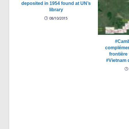
07232015090210.h
deposited in 1954 found at UN’s
ថា កម្ពុជា​នឹង​បាត់​ដ
library
ជាតិរ​ក​ផែនទី​ពិត​មិន​
08/10/2015
http://vodhotn
150721-vod-sam
will-lost-land-i
01-2015-07-21.mp
#Camb
បង្ហាញ​ឯកសារ​ជម្លោះ​
complément
រដ្ឋាភិបាល ប្រតិកម្ម​រ
frontière
រដ្ឋាភិបាលទាមទារឲ្យ
#Vietnam 
កម្ពុជាដែលទិញពីបា