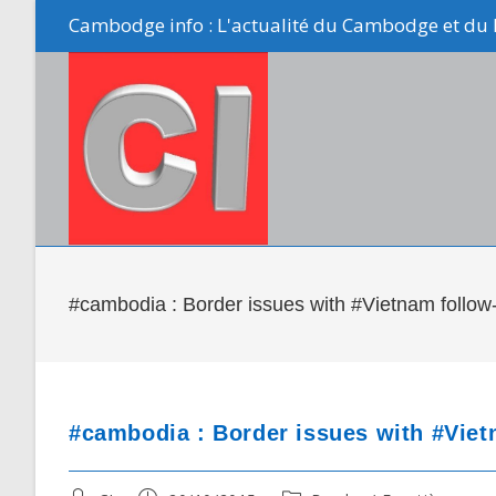
Skip
Cambodge info : L'actualité du Cambodge et du 
to
content
#cambodia : Border issues with #Vietnam follow
#cambodia : Border issues with #Viet