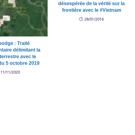
tml/yo.mp3 ​អ្នក​វិភាគ​
désespérée de la vérité sur la
ី​តាម​ព្រំដែន បើ​អង្គការសហប្រជា
frontière avec le #Vietnam
ឃើញ​​
28/01/2016
ews.com/media/sounds/
ean-d-pol-analys-cam-
f-un-cant-find-cam-map-
3 លោក សម រង្ស៊ី ត្រៀម​
odge : Traité
ព្រំដែន​វៀតណាម​ជូន​
aire délimitant la
ហ័ស​រិះគន់​មេបក្ស​ប្រឆាំង
 terrestre avec le
លោក សម រង្ស៊ី បង្ហាញផែនទី
du 5 octobre 2019
រាំងជាសាធារណៈ​
11/11/2020