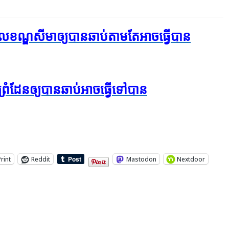
ខណ្ឌ​សីមា​ឲ្យ​បាន​ឆាប់​តាម​តែ​អាច​ធ្វើ​បាន
ដែន​​ឲ្យ​បាន​ឆាប់​អាច​ធ្វើ​ទៅ​បាន
Print
Reddit
Mastodon
Nextdoor