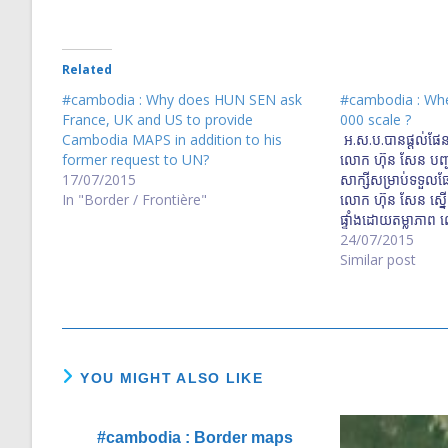
Related
#cambodia : Why does HUN SEN ask
#cambodia : Whe
France, UK and US to provide
000 scale ?
Cambodia MAPS in addition to his
​ អ.ស.ប.​បាន​ផ្តល់​ផែន
former request to UN?
លោក ហ៊ុន សែន បញ្ជា​ឲ
17/07/2015
សាក្សី​សម្រាប់​ទទួល​
In "Border / Frontière"
លោក ហ៊ុន សែន ស្នើ​ឲ្យ​
ផ្ទាំង​ដោយ​តម្លាភាព 
ព្រំដែន​ដែល​បោះ​រួច​ធ្
24/07/2015
វៀតណាម​​
Similar post
http://vodhotn
150721-vod-sina
vietnam-display-
nam-province-m
រដ្ឋាភិបាល​ជំរុញ​ឲ្យ​ម
YOU MIGHT ALSO LIKE
ផ្ទាត់
http://www.rfa.o
Government-urg
#cambodia : Border maps
show-his-map-p