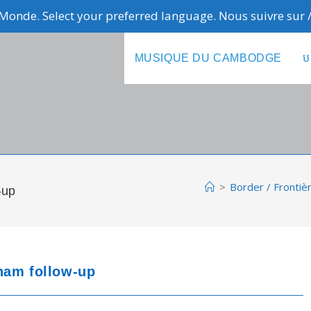
Monde. Select your preferred language. Nous suivre sur
MUSIQUE DU CAMBODGE
ប
>
Border / Frontiè
-up
nam follow-up