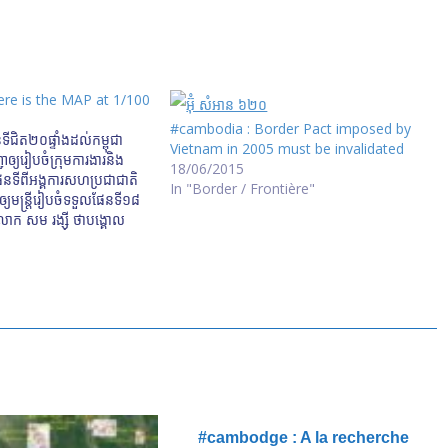
re is the MAP at 1/100
#cambodia : Border Pact imposed by
​ទី​ជិត​២០​ផ្ទាំង​ដល់​កម្ពុជា
Vietnam in 2005 must be invalidated
្យ​រៀបចំ​ក្រុមការងារនិង​
18/06/2015
ផែនទី​ពី​អង្គការសហប្រជាជាតិ​
In "Border / Frontière"
មន្ត្រី​រៀប​ចំ​ទទួល​ផែន​ទី​១៨​
លោក សម រង្ស៊ី ថា​បង្គោល​
វើ​តាម​ផែនទីខេត្តនីមួយៗ​របស់​
ews.com/media/sounds/
-f-gg-sam-rainsy-said-
border-pole-through-v-
ap-2015-07-21.mp3
េ​បក្ស​ប្រឆាំង​យក​ផែនទី​មក​ផ្ទៀង
rg/khmer/news/politics/
es-Sam-Raingsy-to-
#cambodge : A la recherche
urchased-from-France-