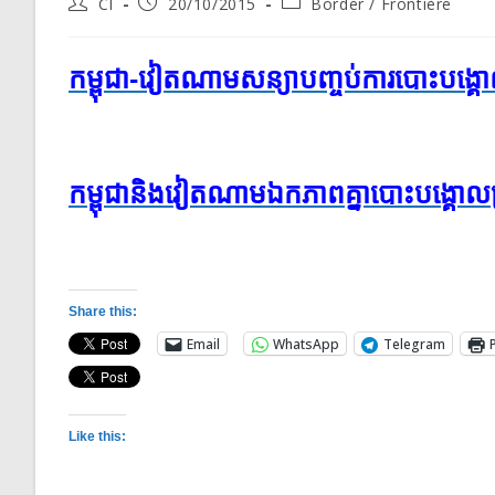
Post
Post
Post
CI
20/10/2015
Border / Frontière
author:
published:
category:
កម្ពុជា-វៀតណាម​សន្យា​បញ្ចប់​ការ​បោះ​បង្គោល​
កម្ពុជា​និង​វៀតណាម​ឯកភាពគ្នា​បោះ​បង្គោល​ព្រំ
Share this:
Email
WhatsApp
Telegram
Like this: